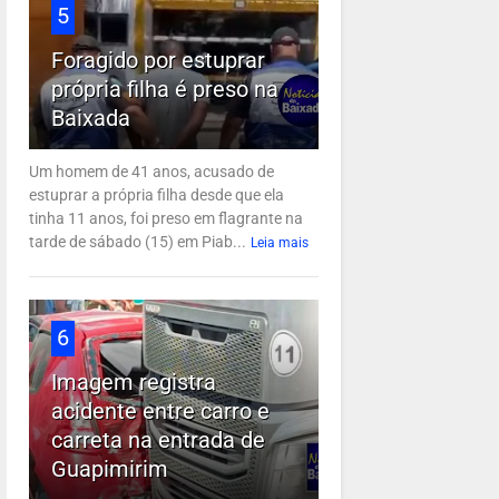
5
Foragido por estuprar
própria filha é preso na
Baixada
Um homem de 41 anos, acusado de
estuprar a própria filha desde que ela
tinha 11 anos, foi preso em flagrante na
tarde de sábado (15) em Piab...
Leia mais
6
Imagem registra
acidente entre carro e
carreta na entrada de
Guapimirim