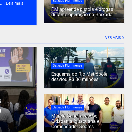
Baixada Fluminense
...
Leia mais
PM apreende pistola e drogas
durante operação na Baixada
VER MAIS
Baixada Fluminense
Esquema do Rio Metrópole
desviou R$ 86 milhões
a
m
Baixada Fluminense
Márcio Canella recebe
Cidadania Iguaçuana e
Comendador Soares