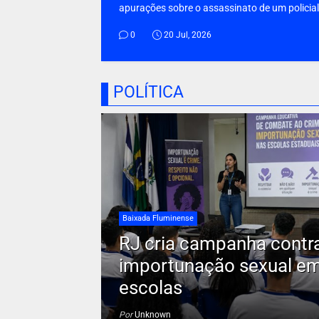
apurações sobre o assassinato de um policial.
0
20 Jul, 2026
POLÍTICA
Baixada Fluminense
RJ cria campanha contr
importunação sexual e
escolas
Por
Unknown