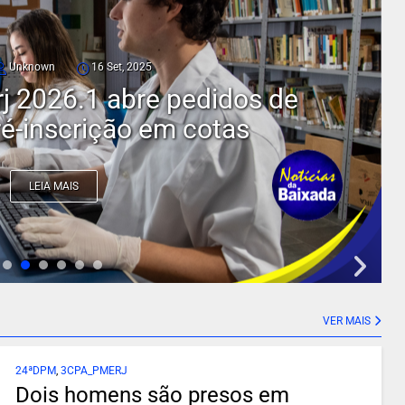
Unknown
30 Jul, 2025
e água é interrompido em
a Iguaçu e Mesquita após
vazamento
LEIA MAIS
VER MAIS
24ªDPM
,
3CPA_PMERJ
Dois homens são presos em