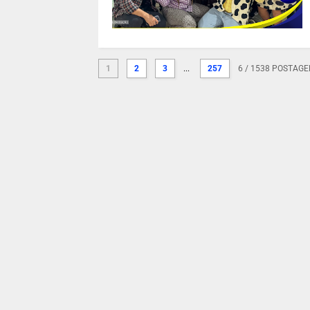
1
2
3
...
257
6
/ 1538 POSTAG