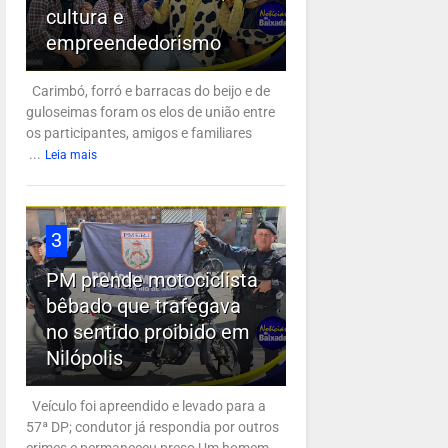
cultura e
empreendedorismo
Carimbó, forró e barracas do beijo e de
guloseimas foram os elos de união entre
os participantes, amigos e familiares
...
Leia mais
3
PM prende motociclista
bêbado que trafegava
no sentido proibido em
Nilópolis
Veículo foi apreendido e levado para a
57ª DP; condutor já respondia por outros