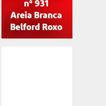
0
Unknown
02 Jul, 2025
Polícia Civil do RJ conclui nec
de Niterói morta na In
LEIA MAIS