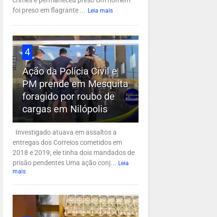
crimes e permaneceu preso Um homem
foi preso em flagrante ...
Leia mais
4
Ação da Polícia Civil e
PM prende em Mesquita
foragido por roubo de
cargas em Nilópolis
Investigado atuava em assaltos a
entregas dos Correios cometidos em
2018 e 2019; ele tinha dois mandados de
prisão pendentes Uma ação conj...
Leia
mais