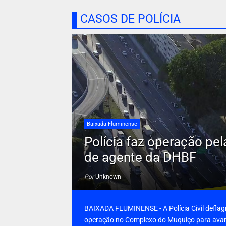
CASOS DE POLÍCIA
Baixada Fluminense
Polícia faz operação pe
de agente da DHBF
Por
Unknown
BAIXADA FLUMINENSE - A Polícia Civil defla
operação no Complexo do Muquiço para ava