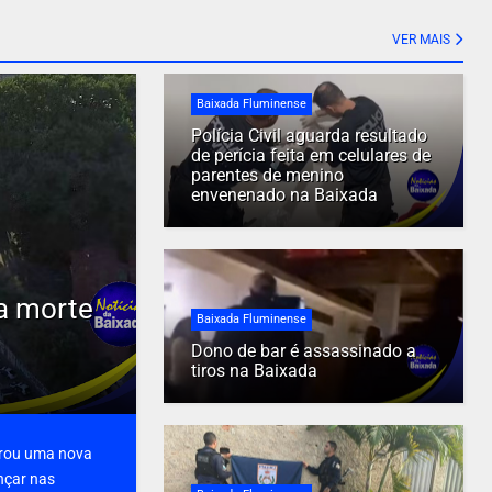
VER MAIS
Baixada Fluminense
Polícia Civil aguarda resultado
de perícia feita em celulares de
parentes de menino
envenenado na Baixada
la morte
Baixada Fluminense
Dono de bar é assassinado a
tiros na Baixada
grou uma nova
nçar nas