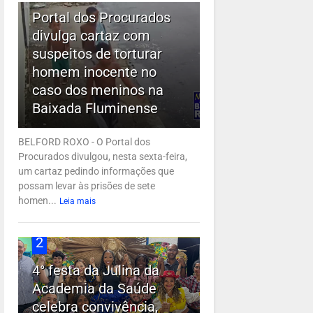
Portal dos Procurados
divulga cartaz com
suspeitos de torturar
homem inocente no
caso dos meninos na
Baixada Fluminense
BELFORD ROXO - O Portal dos
Procurados divulgou, nesta sexta-feira,
um cartaz pedindo informações que
possam levar às prisões de sete
homen...
Leia mais
2
4° festa da Julina da
Academia da Saúde
celebra convivência,