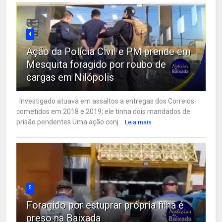
4
Ação da Polícia Civil e PM prende em
Mesquita foragido por roubo de
cargas em Nilópolis
Investigado atuava em assaltos a entregas dos Correios
cometidos em 2018 e 2019; ele tinha dois mandados de
prisão pendentes Uma ação conj...
Leia mais
5
Foragido por estuprar própria filha é
preso na Baixada