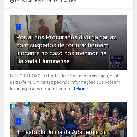
POSTAGENS POPULARES
1
Portal dos Procurados divulga cartaz
com suspeitos de torturar homem
inocente no caso dos meninos na
Baixada Fluminense
BELFORD ROXO - O Portal dos Procurados divulgou, nesta
sexta-feira, um cartaz pedindo informações que possam
levar às prisões de sete homen...
Leia mais
2
4° festa da Julina da Academia da