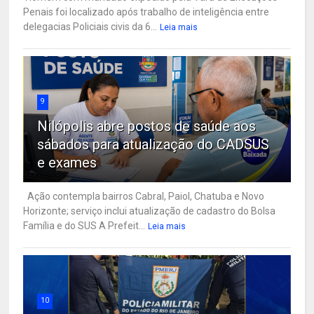
Penais foi localizado após trabalho de inteligência entre
delegacias Policiais civis da 6...
Leia mais
9
Nilópolis abre postos de saúde aos
sábados para atualização do CADSUS
e exames
Ação contempla bairros Cabral, Paiol, Chatuba e Novo
Horizonte; serviço inclui atualização de cadastro do Bolsa
Família e do SUS A Prefeit...
Leia mais
10