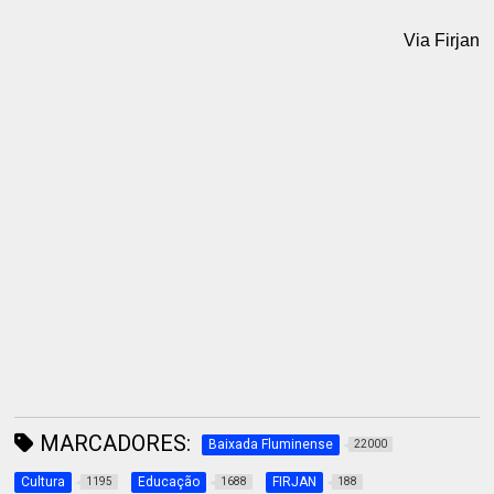
Via Firjan
MARCADORES:
Baixada Fluminense
22000
Cultura
Educação
FIRJAN
1195
1688
188