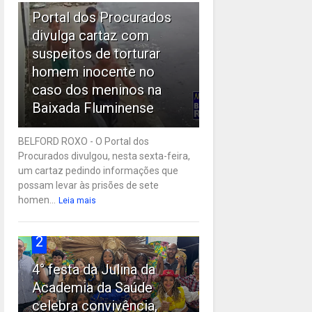
Portal dos Procurados
divulga cartaz com
suspeitos de torturar
homem inocente no
caso dos meninos na
Baixada Fluminense
BELFORD ROXO - O Portal dos
Procurados divulgou, nesta sexta-feira,
um cartaz pedindo informações que
possam levar às prisões de sete
homen...
Leia mais
2
4° festa da Julina da
Academia da Saúde
celebra convivência,