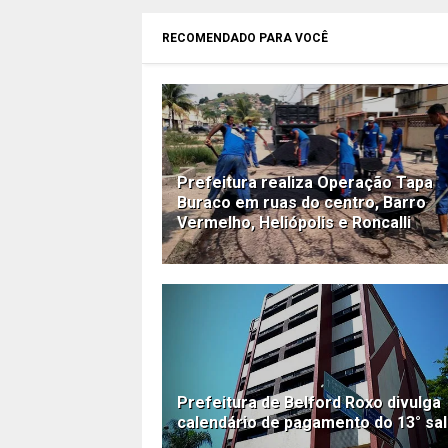
RECOMENDADO PARA VOCÊ
Prefeitura realiza Operação Tapa
Buraco em ruas do centro, Barro
Vermelho, Heliópolis e Roncalli
Prefeitura de Belford Roxo divulga
calendário de pagamento do 13° sal