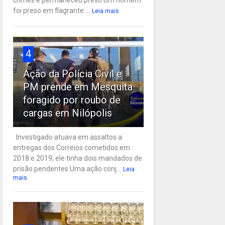
crimes e permaneceu preso Um homem
foi preso em flagrante ...
Leia mais
4
Ação da Polícia Civil e
PM prende em Mesquita
foragido por roubo de
cargas em Nilópolis
Investigado atuava em assaltos a
entregas dos Correios cometidos em
2018 e 2019; ele tinha dois mandados de
prisão pendentes Uma ação conj...
Leia
mais