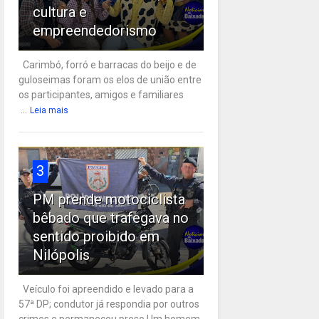
cultura e
empreendedorismo
Carimbó, forró e barracas do beijo e de
guloseimas foram os elos de união entre
os participantes, amigos e familiares
...
Leia mais
3
PM prende motociclista
bêbado que trafegava no
sentido proibido em
Nilópolis
Veículo foi apreendido e levado para a
57ª DP; condutor já respondia por outros