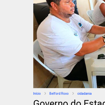
Início
Belford Roxo
cidadania
Governo do Estad