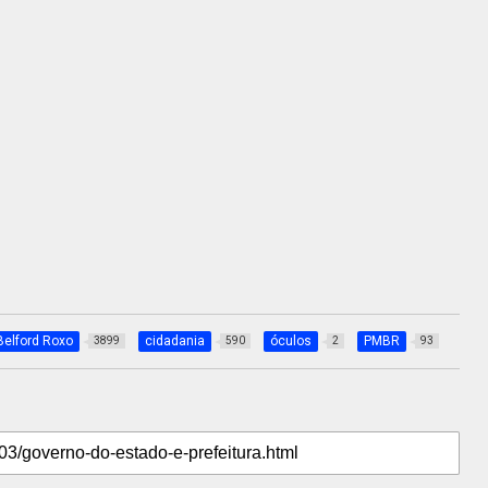
Belford Roxo
cidadania
óculos
PMBR
3899
590
2
93