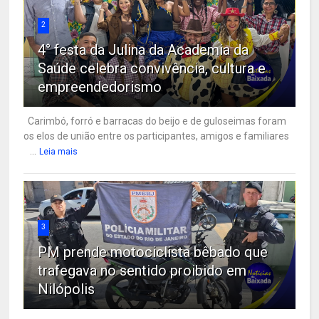
2
4° festa da Julina da Academia da
Saúde celebra convivência, cultura e
empreendedorismo
Carimbó, forró e barracas do beijo e de guloseimas foram
os elos de união entre os participantes, amigos e familiares
...
Leia mais
3
PM prende motociclista bêbado que
trafegava no sentido proibido em
Nilópolis