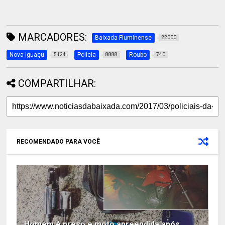
MARCADORES:
Baixada Fluminense
22000
Nova Iguaçu
Polícia
Roubo
5124
8888
740
COMPARTILHAR:
RECOMENDADO PARA VOCÊ
Homem é preso e moto apreendida após