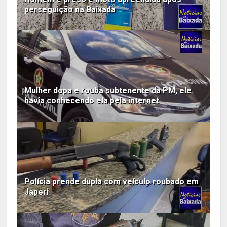
perseguição na Baixada
Mulher dopa e rouba subtenente da PM, ele
havia conhecendo ela pela internet
Polícia prende dupla com veículo roubado em
Japeri