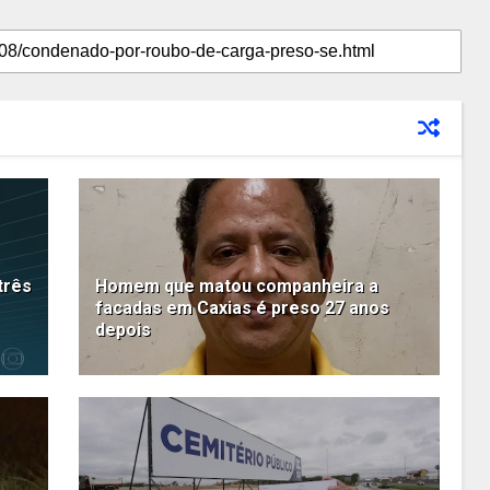
três
Homem que matou companheira a
facadas em Caxias é preso 27 anos
depois