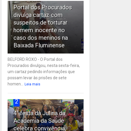
Portal dos Procurados
divulga cartaz com
suspeitos de torturar
homem inocente no
caso dos meninos na
Baixada Fluminense
BELFORD ROXO - O Portal dos
Procurados divulgou, nesta sexta-feira,
um cartaz pedindo informações que
possam levar às prisões de sete
homen...
Leia mais
2
4° festa da Julina da
Academia da Saúde
celebra convivência,