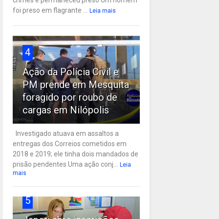
crimes e permaneceu preso Um homem
foi preso em flagrante ...
Leia mais
4
Ação da Polícia Civil e
PM prende em Mesquita
foragido por roubo de
cargas em Nilópolis
Investigado atuava em assaltos a
entregas dos Correios cometidos em
2018 e 2019; ele tinha dois mandados de
prisão pendentes Uma ação conj...
Leia
mais
5