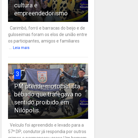
cultura e
empreendedorismo
Carimbó, forró e barracas do beijo e de
guloseimas foram os elos de união entre
os participantes, amigos e familiares
...
Leia mais
3
PM prende motociclista
bêbado que trafegava no
sentido proibido em
Nilópolis
Veículo foi apreendido e levado para a
57ª DP; condutor já respondia por outros