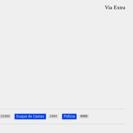
Via Extra
Duque de Caxias
Polícia
22000
2694
8888