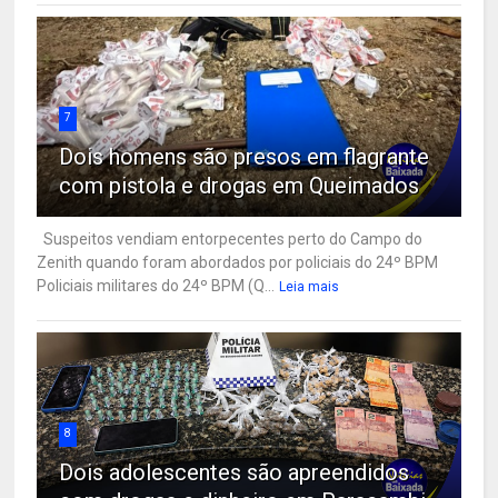
7
Dois homens são presos em flagrante
com pistola e drogas em Queimados
Suspeitos vendiam entorpecentes perto do Campo do
Zenith quando foram abordados por policiais do 24º BPM
Policiais militares do 24º BPM (Q...
Leia mais
8
Dois adolescentes são apreendidos