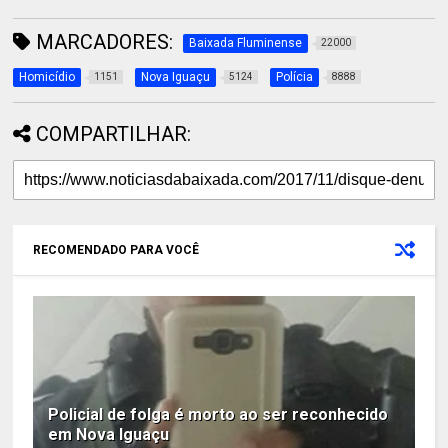
MARCADORES:
Baixada Fluminense
22000
Homicídio
Nova Iguaçu
Polícia
1151
5124
8888
COMPARTILHAR:
RECOMENDADO PARA VOCÊ
Policial de folga é morto ao ser reconhecido
em Nova Iguaçu