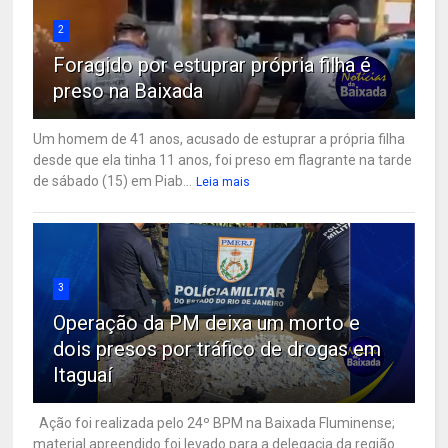
2
Foragido por estuprar própria filha é
preso na Baixada
Um homem de 41 anos, acusado de estuprar a própria filha
desde que ela tinha 11 anos, foi preso em flagrante na tarde
de sábado (15) em Piab...
Leia mais
3
Operação da PM deixa um morto e
dois presos por tráfico de drogas em
Itaguaí
Ação foi realizada pelo 24º BPM na Baixada Fluminense;
material apreendido foi levado para a delegacia da região