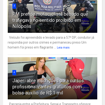
3
PM prende motociclista bêbado que
trafegava no sentido proibido em
Nilópolis
Veículo foi apreendido e levado para a 57ª DP; condutor já
respondia por outros crimes e permaneceu preso Um
homem foi preso em flagrante ...
Leia mais
4
Japeri abre inscrições para cursos
profissionalizantes gratuitos com
bolsa-auxílio de R$ 1 mil
Parceria entre a Prefeitura, Senai e Transpetro oferece