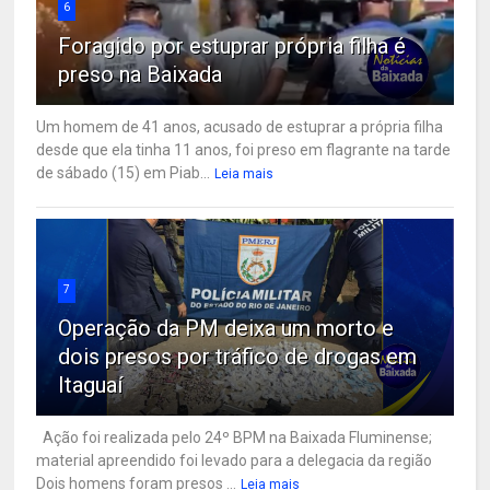
6
Foragido por estuprar própria filha é
preso na Baixada
Um homem de 41 anos, acusado de estuprar a própria filha
desde que ela tinha 11 anos, foi preso em flagrante na tarde
de sábado (15) em Piab...
Leia mais
7
Operação da PM deixa um morto e
dois presos por tráfico de drogas em
Itaguaí
Ação foi realizada pelo 24º BPM na Baixada Fluminense;
material apreendido foi levado para a delegacia da região
Dois homens foram presos ...
Leia mais