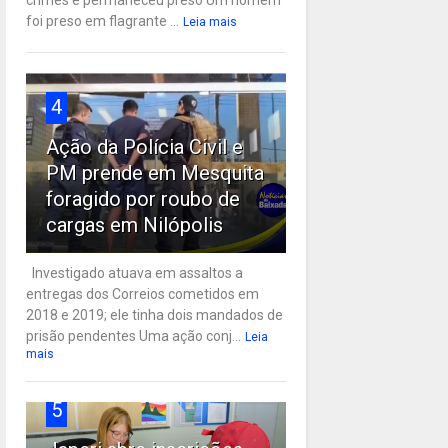
crimes e permaneceu preso Um homem
foi preso em flagrante ...
Leia mais
4
Ação da Polícia Civil e
PM prende em Mesquita
foragido por roubo de
cargas em Nilópolis
Investigado atuava em assaltos a
entregas dos Correios cometidos em
2018 e 2019; ele tinha dois mandados de
prisão pendentes Uma ação conj...
Leia
mais
5