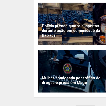
Polícia prende quatro suspeitos
durante ação em comunidade da
Baixada
Mulher condenada por tráfico de
drogas é presa em Magé