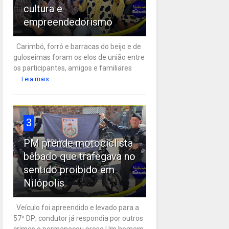
cultura e
empreendedorismo
Carimbó, forró e barracas do beijo e de
guloseimas foram os elos de união entre
os participantes, amigos e familiares
...
Leia mais
3
PM prende motociclista
bêbado que trafegava no
sentido proibido em
Nilópolis
Veículo foi apreendido e levado para a
57ª DP; condutor já respondia por outros