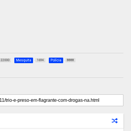
Mesquita
Polícia
22000
1694
8888