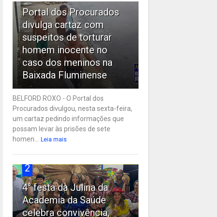
Portal dos Procurados
divulga cartaz com
suspeitos de torturar
homem inocente no
caso dos meninos na
Baixada Fluminense
BELFORD ROXO - O Portal dos
Procurados divulgou, nesta sexta-feira,
um cartaz pedindo informações que
possam levar às prisões de sete
homen...
Leia mais
2
4° festa da Julina da
Academia da Saúde
celebra convivência,