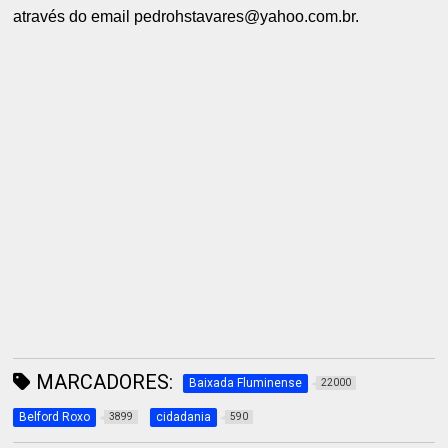
através do email pedrohstavares@yahoo.com.br.
MARCADORES:
Baixada Fluminense
22000
Belford Roxo
cidadania
3899
590