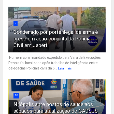
9
Condenado por porte ilegal de arma é
preso em ação conjunta da Polícia
Civil em Japeri
Homem com mandado expedido pela Vara de Execuções
Penais foi localizado após trabalho de inteligência entre
delegacias Policiais civis da 6...
Leia mais
10
Nilópolis abre postos de saúde aos
sábados para atualização do CADSUS