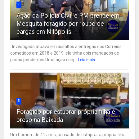
4
Ação da Polícia Civil e PM prende em
Mesquita foragido por roubo de
cargas em Nilópolis
Investigado atuava em assaltos a entregas dos Correios
cometidos em 2018 e 2019; ele tinha dois mandados de
prisão pendentes Uma ação conj...
Leia mais
5
Foragido por estuprar própria filha é
preso na Baixada
Um homem de 41 anos, acusado de estuprar a própria filha