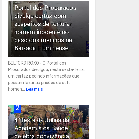
Portal dos Procurados
divulga cartaz com
suspeitos de torturar
homem inocente no
caso dos meninos na
Baixada Fluminense
BELFORD ROXO - O Portal dos
Procurados divulgou, nesta sexta-feira,
um cartaz pedindo informações que
possam levar às prisões de sete
homen...
Leia mais
2
4° festa da Julina da
Academia da Saúde
celebra convivência,