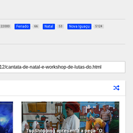
Feriado
Natal
Nova Iguaçu
22000
66
53
5124
e
TopShopping apresenta a peça “O