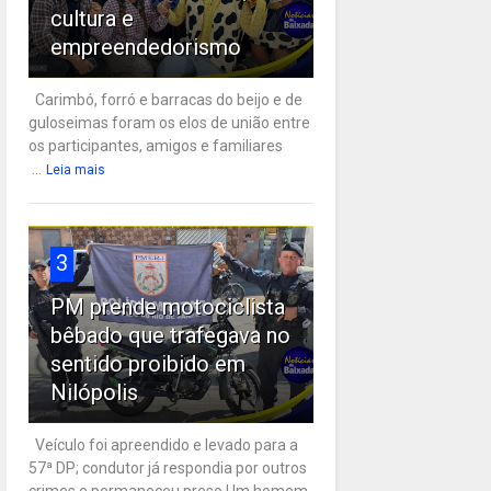
cultura e
empreendedorismo
Carimbó, forró e barracas do beijo e de
guloseimas foram os elos de união entre
os participantes, amigos e familiares
...
Leia mais
3
PM prende motociclista
bêbado que trafegava no
sentido proibido em
Nilópolis
Veículo foi apreendido e levado para a
57ª DP; condutor já respondia por outros