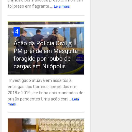
crimes e permaneceu preso Um homem
foi preso em flagrante ...
Leia mais
4
Ação da Polícia Civil e
PM prende em Mesquita
foragido por roubo de
cargas em Nilópolis
Investigado atuava em assaltos a
entregas dos Correios cometidos em
2018 e 2019; ele tinha dois mandados de
prisão pendentes Uma ação conj...
Leia
mais