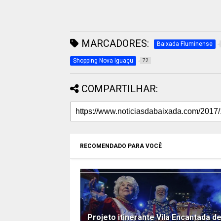
MARCADORES:
Baixada Fluminense
Shopping Nova Iguaçu
72
COMPARTILHAR:
RECOMENDADO PARA VOCÊ
Projeto itinerante Vila Encantada d