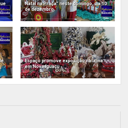
que
Natal na Praça” neste domingo, dia 10
de dezembro
de
Espaço promove exposição natalina
em Nova Iguaçu