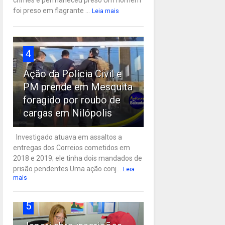
crimes e permaneceu preso Um homem
foi preso em flagrante ...
Leia mais
4
Ação da Polícia Civil e
PM prende em Mesquita
foragido por roubo de
cargas em Nilópolis
Investigado atuava em assaltos a
entregas dos Correios cometidos em
2018 e 2019; ele tinha dois mandados de
prisão pendentes Uma ação conj...
Leia
mais
5