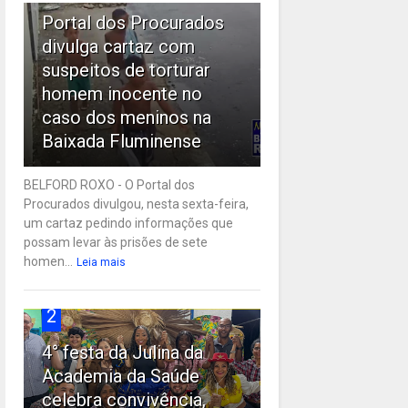
Portal dos Procurados
divulga cartaz com
suspeitos de torturar
homem inocente no
caso dos meninos na
Baixada Fluminense
BELFORD ROXO - O Portal dos
Procurados divulgou, nesta sexta-feira,
um cartaz pedindo informações que
possam levar às prisões de sete
homen...
Leia mais
2
4° festa da Julina da
Academia da Saúde
celebra convivência,