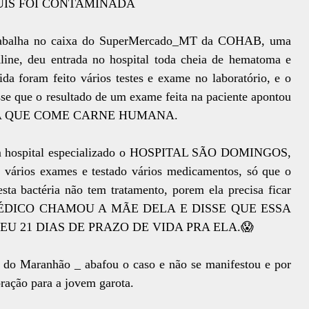
UIS FOI CONTAMINADA
e trabalha no caixa do SuperMercado_MT da COHAB, uma
ine, deu entrada no hospital toda cheia de hematoma e
 foram feito vários testes e exame no laboratório, e o
se que o resultado de um exame feita na paciente apontou
TÉRIA QUE COME CARNE HUMANA.
a um hospital especializado o HOSPITAL SÃO DOMINGOS,
os vários exames e testado vários medicamentos, só que o
sta bactéria não tem tratamento, porem ela precisa ficar
 MÉDICO CHAMOU A MÃE DELA E DISSE QUE ESSA
U 21 DIAS DE PRAZO DE VIDA PRA ELA.😱
 do Maranhão _ abafou o caso e não se manifestou e por
ração para a jovem garota.