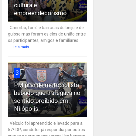
cultura e
empreendedorismo
Carimbó, forró e barracas do beijo e de
guloseimas foram os elos de união entre
os participantes, amigos e familiares
...
Leia mais
3
PM prende motociclista
bêbado que trafegava no
sentido proibido em
Nilópolis
Veículo foi apreendido e levado para a
57ª DP; condutor já respondia por outros