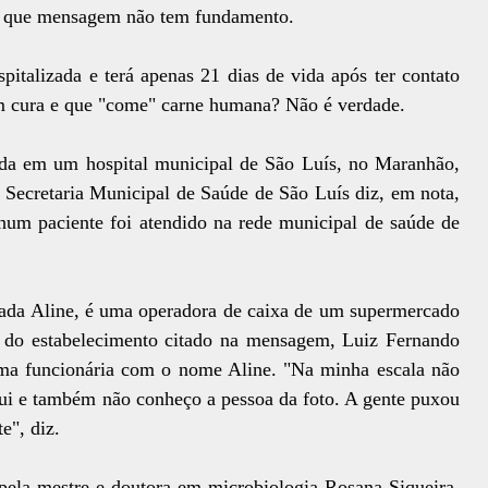
em que mensagem não tem fundamento.
italizada e terá apenas 21 dias de vida após ter contato
m cura e que "come" carne humana? Não é verdade.
da em um hospital municipal de São Luís, no Maranhão,
ecretaria Municipal de Saúde de São Luís diz, em nota,
um paciente foi atendido na rede municipal de saúde de
amada Aline, é uma operadora de caixa de um supermercado
a do estabelecimento citado na mensagem, Luiz Fernando
uma funcionária com o nome Aline. "Na minha escala não
i e também não conheço a pessoa da foto. A gente puxou
e", diz.
ela mestre e doutora em microbiologia Rosana Siqueira.