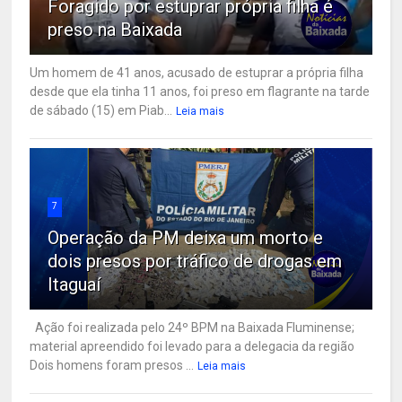
Foragido por estuprar própria filha é
preso na Baixada
Um homem de 41 anos, acusado de estuprar a própria filha
desde que ela tinha 11 anos, foi preso em flagrante na tarde
de sábado (15) em Piab...
Leia mais
7
Operação da PM deixa um morto e
dois presos por tráfico de drogas em
Itaguaí
Ação foi realizada pelo 24º BPM na Baixada Fluminense;
material apreendido foi levado para a delegacia da região
Dois homens foram presos ...
Leia mais