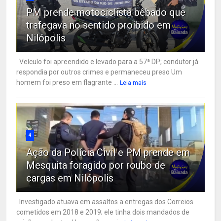
PM prende motociclista bêbado que
trafegava no sentido proibido em
Nilópolis
Veículo foi apreendido e levado para a 57ª DP; condutor já
respondia por outros crimes e permaneceu preso Um
homem foi preso em flagrante ...
Leia mais
4
Ação da Polícia Civil e PM prende em
Mesquita foragido por roubo de
cargas em Nilópolis
Investigado atuava em assaltos a entregas dos Correios
cometidos em 2018 e 2019; ele tinha dois mandados de