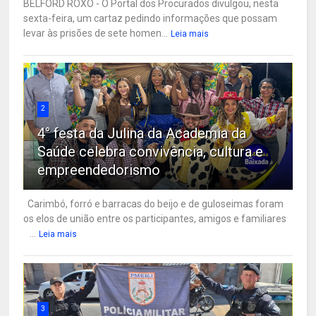
BELFORD ROXO - O Portal dos Procurados divulgou, nesta
sexta-feira, um cartaz pedindo informações que possam
levar às prisões de sete homen...
Leia mais
2
4° festa da Julina da Academia da
Saúde celebra convivência, cultura e
empreendedorismo
Carimbó, forró e barracas do beijo e de guloseimas foram
os elos de união entre os participantes, amigos e familiares
...
Leia mais
3