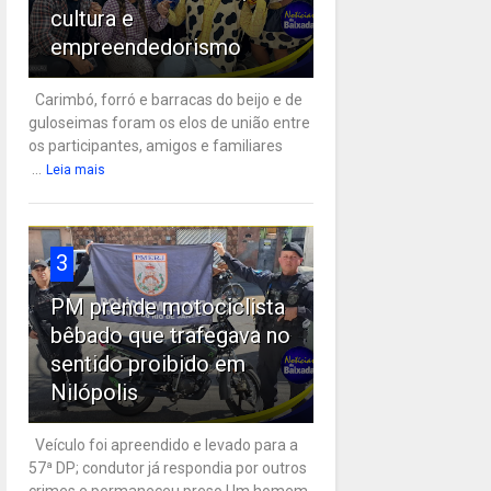
cultura e
empreendedorismo
Carimbó, forró e barracas do beijo e de
guloseimas foram os elos de união entre
os participantes, amigos e familiares
...
Leia mais
3
PM prende motociclista
bêbado que trafegava no
sentido proibido em
Nilópolis
Veículo foi apreendido e levado para a
57ª DP; condutor já respondia por outros