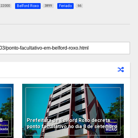
Belford Roxo
Feriado
22000
3899
66
 8
Prefeitura de Belford Roxo decreta
ponto facultativo no dia 8 de setembro