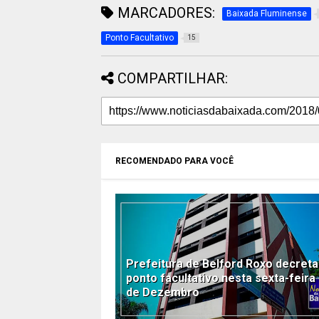
MARCADORES:
Baixada Fluminense
Ponto Facultativo
15
COMPARTILHAR:
RECOMENDADO PARA VOCÊ
Prefeitura de Belford Roxo decreta
ponto facultativo nesta sexta-feira
de Dezembro