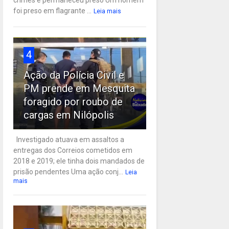
crimes e permaneceu preso Um homem
foi preso em flagrante ...
Leia mais
4
Ação da Polícia Civil e
PM prende em Mesquita
foragido por roubo de
cargas em Nilópolis
Investigado atuava em assaltos a
entregas dos Correios cometidos em
2018 e 2019; ele tinha dois mandados de
prisão pendentes Uma ação conj...
Leia
mais