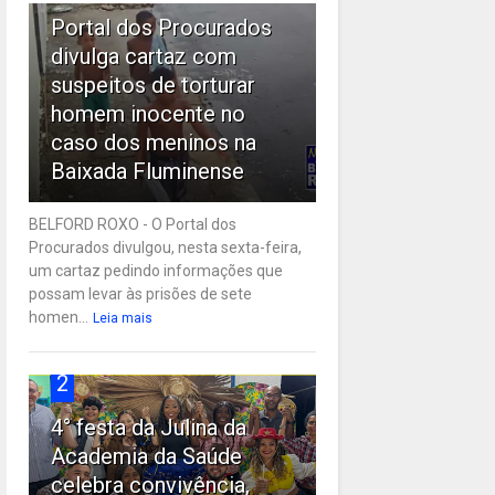
Portal dos Procurados
divulga cartaz com
suspeitos de torturar
homem inocente no
caso dos meninos na
Baixada Fluminense
BELFORD ROXO - O Portal dos
Procurados divulgou, nesta sexta-feira,
um cartaz pedindo informações que
possam levar às prisões de sete
homen...
Leia mais
2
4° festa da Julina da
Academia da Saúde
celebra convivência,