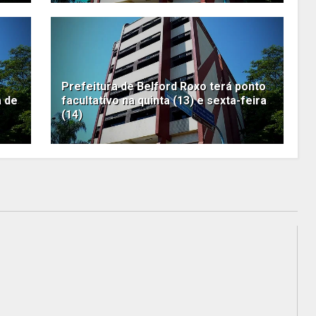
Prefeitura de Belford Roxo terá ponto
a de
facultativo na quinta (13) e sexta-feira
(14)