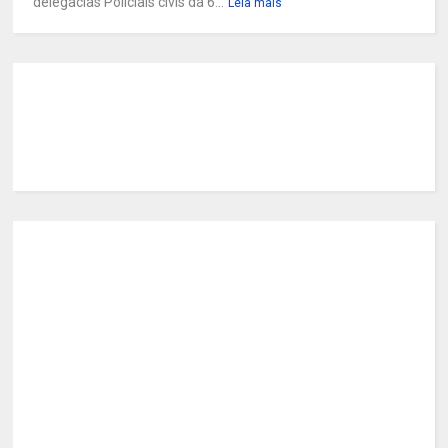
delegacias Policiais civis da 6...
Leia mais