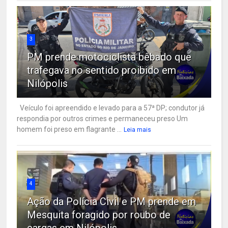
3
PM prende motociclista bêbado que
trafegava no sentido proibido em
Nilópolis
Veículo foi apreendido e levado para a 57ª DP; condutor já
respondia por outros crimes e permaneceu preso Um
homem foi preso em flagrante ...
Leia mais
4
Ação da Polícia Civil e PM prende em
Mesquita foragido por roubo de