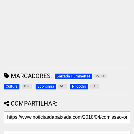
MARCADORES:
Baixada Fluminense
22000
Cultura
Economia
Nilópolis
1195
616
816
COMPARTILHAR: