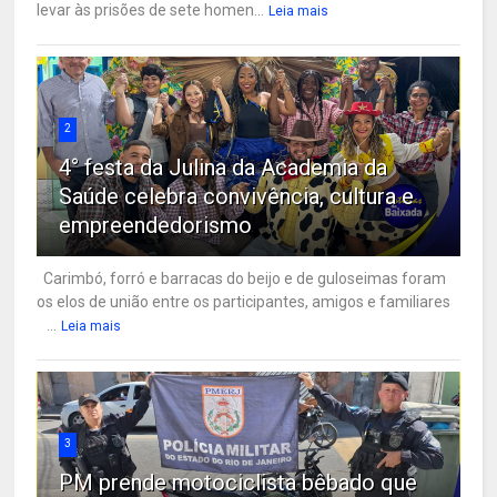
levar às prisões de sete homen...
Leia mais
2
4° festa da Julina da Academia da
Saúde celebra convivência, cultura e
empreendedorismo
Carimbó, forró e barracas do beijo e de guloseimas foram
os elos de união entre os participantes, amigos e familiares
...
Leia mais
3
PM prende motociclista bêbado que