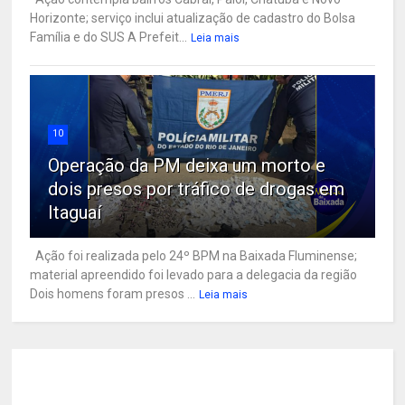
Horizonte; serviço inclui atualização de cadastro do Bolsa
Família e do SUS A Prefeit...
Leia mais
10
Operação da PM deixa um morto e
dois presos por tráfico de drogas em
Itaguaí
Ação foi realizada pelo 24º BPM na Baixada Fluminense;
material apreendido foi levado para a delegacia da região
Dois homens foram presos ...
Leia mais