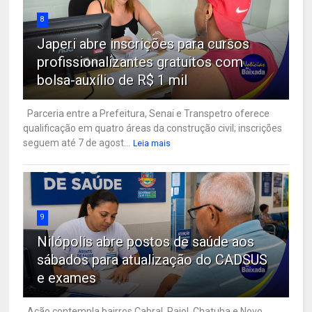
8
Japeri abre inscrições para cursos
profissionalizantes gratuitos com
bolsa-auxílio de R$ 1 mil
Parceria entre a Prefeitura, Senai e Transpetro oferece
qualificação em quatro áreas da construção civil; inscrições
seguem até 7 de agost...
Leia mais
9
Nilópolis abre postos de saúde aos
sábados para atualização do CADSUS
e exames
Ação contempla bairros Cabral, Paiol, Chatuba e Novo