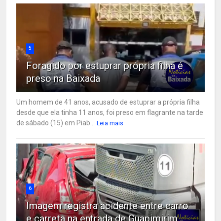
5
Foragido por estuprar própria filha é
preso na Baixada
Um homem de 41 anos, acusado de estuprar a própria filha
desde que ela tinha 11 anos, foi preso em flagrante na tarde
de sábado (15) em Piab...
Leia mais
6
Imagem registra acidente entre carro
e carreta na entrada de Guapimirim