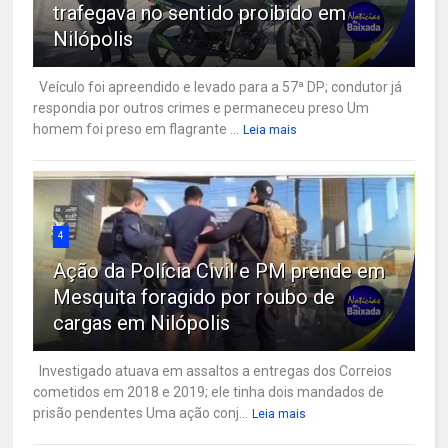
trafegava no sentido proibido em
Nilópolis
Veículo foi apreendido e levado para a 57ª DP; condutor já
respondia por outros crimes e permaneceu preso Um
homem foi preso em flagrante ...
Leia mais
4
Ação da Polícia Civil e PM prende em
Mesquita foragido por roubo de
cargas em Nilópolis
Investigado atuava em assaltos a entregas dos Correios
cometidos em 2018 e 2019; ele tinha dois mandados de
prisão pendentes Uma ação conj...
Leia mais