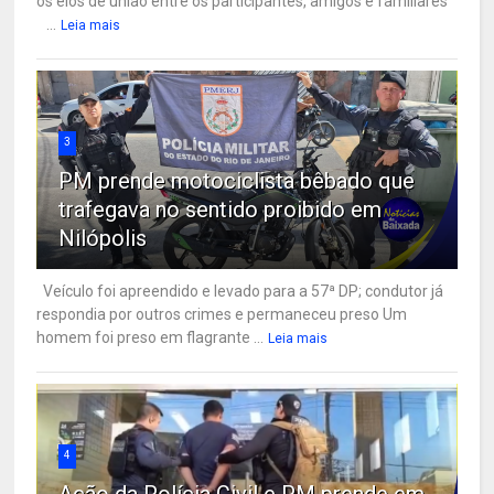
os elos de união entre os participantes, amigos e familiares
...
Leia mais
3
PM prende motociclista bêbado que
trafegava no sentido proibido em
Nilópolis
Veículo foi apreendido e levado para a 57ª DP; condutor já
respondia por outros crimes e permaneceu preso Um
homem foi preso em flagrante ...
Leia mais
4