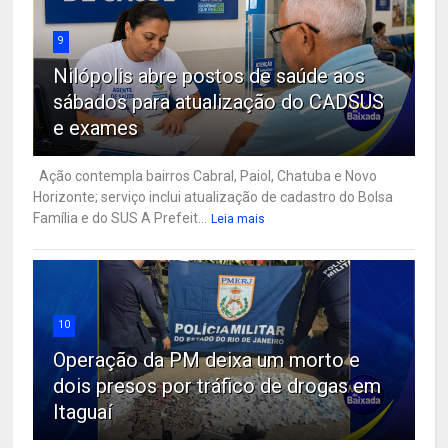
9
Nilópolis abre postos de saúde aos
sábados para atualização do CADSUS
e exames
Ação contempla bairros Cabral, Paiol, Chatuba e Novo
Horizonte; serviço inclui atualização de cadastro do Bolsa
Família e do SUS A Prefeit...
Leia mais
10
Operação da PM deixa um morto e
dois presos por tráfico de drogas em
Itaguaí