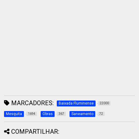
MARCADORES:
Baixada Fluminense
22000
Mesquita
Obras
Saneamento
1694
367
72
COMPARTILHAR: