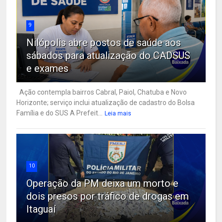
9
Nilópolis abre postos de saúde aos
sábados para atualização do CADSUS
e exames
Ação contempla bairros Cabral, Paiol, Chatuba e Novo
Horizonte; serviço inclui atualização de cadastro do Bolsa
Família e do SUS A Prefeit...
Leia mais
10
Operação da PM deixa um morto e
dois presos por tráfico de drogas em
Itaguaí