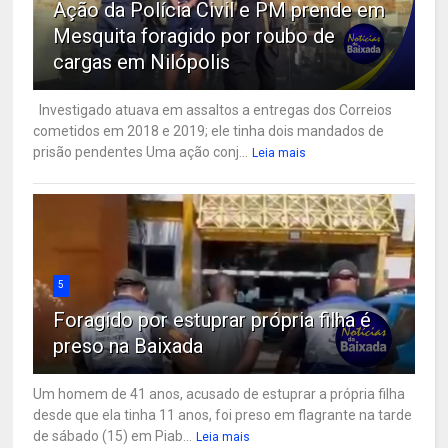
Ação da Polícia Civil e PM prende em
Mesquita foragido por roubo de
cargas em Nilópolis
Investigado atuava em assaltos a entregas dos Correios
cometidos em 2018 e 2019; ele tinha dois mandados de
prisão pendentes Uma ação conj...
Leia mais
5
Foragido por estuprar própria filha é
preso na Baixada
Um homem de 41 anos, acusado de estuprar a própria filha
desde que ela tinha 11 anos, foi preso em flagrante na tarde
de sábado (15) em Piab...
Leia mais