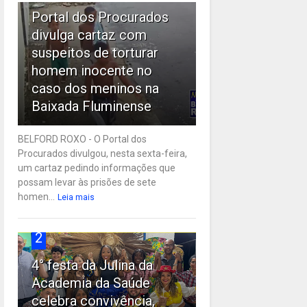
Portal dos Procurados
divulga cartaz com
suspeitos de torturar
homem inocente no
caso dos meninos na
Baixada Fluminense
BELFORD ROXO - O Portal dos
Procurados divulgou, nesta sexta-feira,
um cartaz pedindo informações que
possam levar às prisões de sete
homen...
Leia mais
2
4° festa da Julina da
Academia da Saúde
celebra convivência,