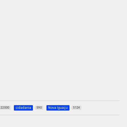
cidadania
Nova Iguaçu
22000
590
5124