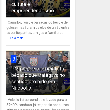
cultura e
empreendedorismo
Carimbó, forró e barracas do beijo e de
guloseimas foram os elos de união entre
os participantes, amigos e familiares
...
Leia mais
3
PM prende motociclista
bêbado que trafegava no
sentido proibido em
Nilópolis
Veículo foi apreendido e levado para a
57ª DP; condutor já respondia por outros