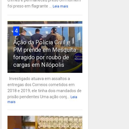
crimes e permaneceu preso Um homem
foi preso em flagrante ...
Leia mais
4
Ação da Polícia Civil e
PM prende em Mesquita
foragido por roubo de
cargas em Nilópolis
Investigado atuava em assaltos a
entregas dos Correios cometidos em
2018 e 2019; ele tinha dois mandados de
prisão pendentes Uma ação conj...
Leia
mais