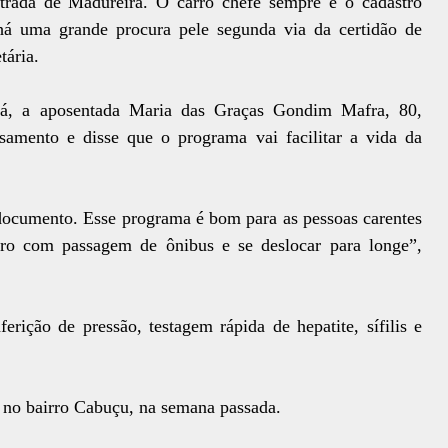
trada de Madureira. O carro chefe sempre é o cadastro
há uma grande procura pele segunda via da certidão de
tária.
á, a aposentada Maria das Graças Gondim Mafra, 80,
samento e disse que o programa vai facilitar a vida da
 documento. Esse programa é bom para as pessoas carentes
iro com passagem de ônibus e se deslocar para longe”,
rição de pressão, testagem rápida de hepatite, sífilis e
 no bairro Cabuçu, na semana passada.