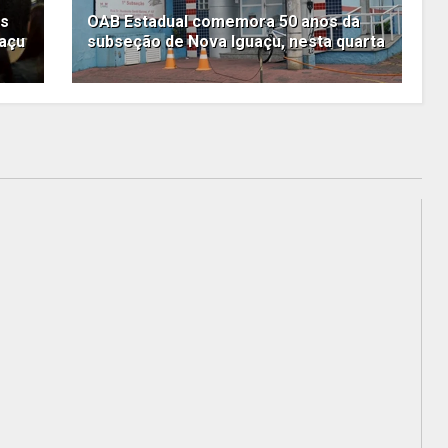
os
OAB Estadual comemora 50 anos da
uaçu
subseção de Nova Iguaçu, nesta quarta