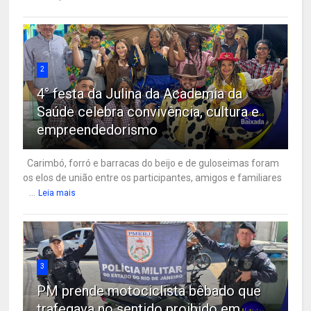
2
4° festa da Julina da Academia da
Saúde celebra convivência, cultura e
empreendedorismo
Carimbó, forró e barracas do beijo e de guloseimas foram
os elos de união entre os participantes, amigos e familiares
...
Leia mais
3
PM prende motociclista bêbado que
trafegava no sentido proibido em