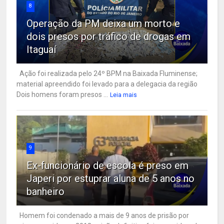
8
Operação da PM deixa um morto e
dois presos por tráfico de drogas em
Itaguaí
Ação foi realizada pelo 24º BPM na Baixada Fluminense;
material apreendido foi levado para a delegacia da região
Dois homens foram presos ...
Leia mais
9
Ex-funcionário de escola é preso em
Japeri por estuprar aluna de 5 anos no
banheiro
Homem foi condenado a mais de 9 anos de prisão por