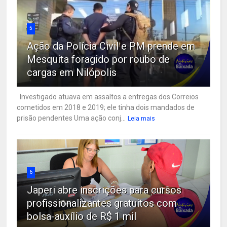
5
Ação da Polícia Civil e PM prende em
Mesquita foragido por roubo de
cargas em Nilópolis
Investigado atuava em assaltos a entregas dos Correios
cometidos em 2018 e 2019; ele tinha dois mandados de
prisão pendentes Uma ação conj...
Leia mais
6
Japeri abre inscrições para cursos
profissionalizantes gratuitos com
bolsa-auxílio de R$ 1 mil