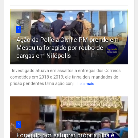
4
Ação da Polícia Civil e PM prende em
Mesquita foragido por roubo de
cargas em Nilópolis
Investigado atuava em assaltos a entregas dos Correios
cometidos em 2018 e 2019; ele tinha dois mandados de
prisão pendentes Uma ação conj...
Leia mais
5
Foragido por estuprar própria filha é