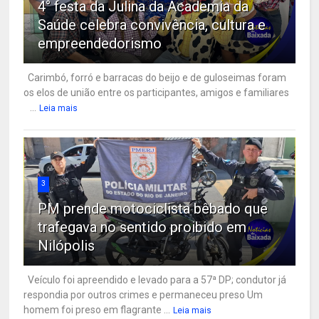
4° festa da Julina da Academia da
Saúde celebra convivência, cultura e
empreendedorismo
Carimbó, forró e barracas do beijo e de guloseimas foram
os elos de união entre os participantes, amigos e familiares
...
Leia mais
3
PM prende motociclista bêbado que
trafegava no sentido proibido em
Nilópolis
Veículo foi apreendido e levado para a 57ª DP; condutor já
respondia por outros crimes e permaneceu preso Um
homem foi preso em flagrante ...
Leia mais