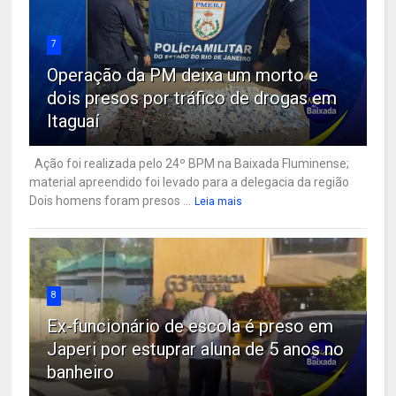
7
Operação da PM deixa um morto e
dois presos por tráfico de drogas em
Itaguaí
Ação foi realizada pelo 24º BPM na Baixada Fluminense;
material apreendido foi levado para a delegacia da região
Dois homens foram presos ...
Leia mais
8
Ex-funcionário de escola é preso em
Japeri por estuprar aluna de 5 anos no
banheiro