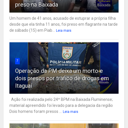
preso na Baixada
Um homem de 41 anos, acusado de estuprar a própria filha
desde que ela tinha 11 anos, foi preso em flagrante na tarde
de sábado (15) em Piab...
Leia mais
7
Operação da PM deixa um morto e
dois presos por tráfico de drogas em
Itaguaí
Ação foi realizada pelo 24º BPM na Baixada Fluminense;
material apreendido foi levado para a delegacia da região
Dois homens foram presos ...
Leia mais