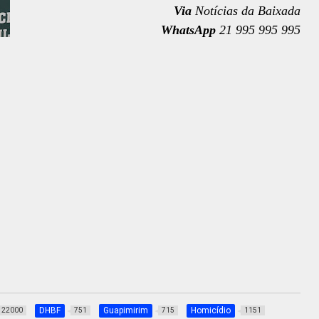
Via
Notícias da Baixada
WhatsApp
21 995 995 995
DHBF
Guapimirim
Homicídio
22000
751
715
1151