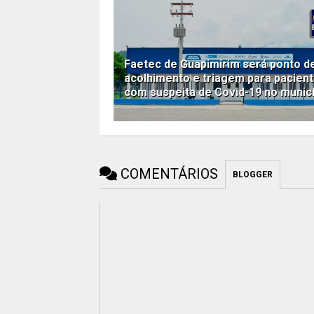
Faetec de Guapimirim será ponto d
acolhimento e triagem para pacien
com suspeita de Covid-19 no munic
COMENTÁRIOS
BLOGGER