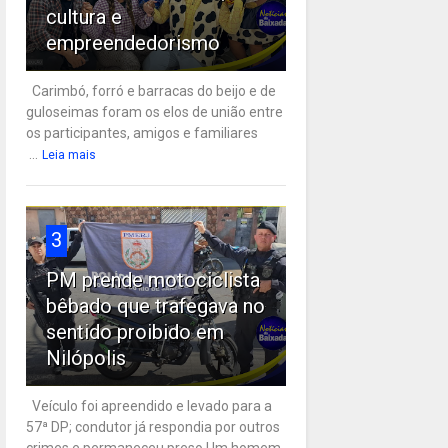
cultura e
empreendedorismo
Carimbó, forró e barracas do beijo e de
guloseimas foram os elos de união entre
os participantes, amigos e familiares
...
Leia mais
3
PM prende motociclista
bêbado que trafegava no
sentido proibido em
Nilópolis
Veículo foi apreendido e levado para a
57ª DP; condutor já respondia por outros