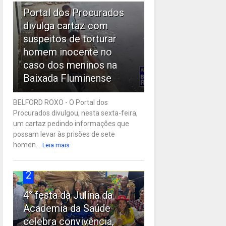
Portal dos Procurados
divulga cartaz com
suspeitos de torturar
homem inocente no
caso dos meninos na
Baixada Fluminense
BELFORD ROXO - O Portal dos
Procurados divulgou, nesta sexta-feira,
um cartaz pedindo informações que
possam levar às prisões de sete
homen...
Leia mais
2
4° festa da Julina da
Academia da Saúde
celebra convivência,