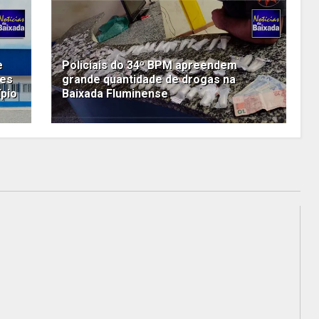
e
Policiais do 34º BPM apreendem
tes
grande quantidade de drogas na
ípio
Baixada Fluminense