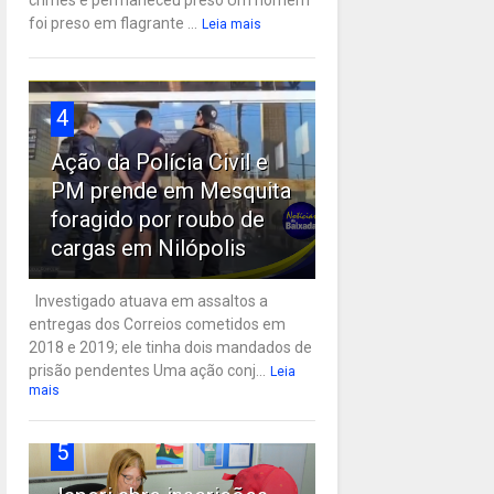
crimes e permaneceu preso Um homem
foi preso em flagrante ...
Leia mais
4
Ação da Polícia Civil e
PM prende em Mesquita
foragido por roubo de
cargas em Nilópolis
Investigado atuava em assaltos a
entregas dos Correios cometidos em
2018 e 2019; ele tinha dois mandados de
prisão pendentes Uma ação conj...
Leia
mais
5