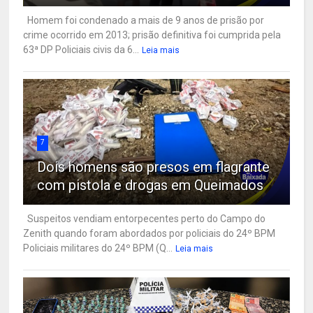
Homem foi condenado a mais de 9 anos de prisão por
crime ocorrido em 2013; prisão definitiva foi cumprida pela
63ª DP Policiais civis da 6...
Leia mais
7
Dois homens são presos em flagrante
com pistola e drogas em Queimados
Suspeitos vendiam entorpecentes perto do Campo do
Zenith quando foram abordados por policiais do 24º BPM
Policiais militares do 24º BPM (Q...
Leia mais