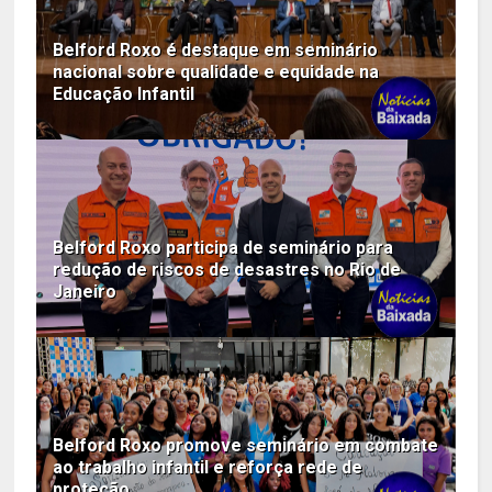
Belford Roxo é destaque em seminário
nacional sobre qualidade e equidade na
Educação Infantil
Belford Roxo participa de seminário para
redução de riscos de desastres no Rio de
Janeiro
Belford Roxo promove seminário em combate
ao trabalho infantil e reforça rede de
proteção