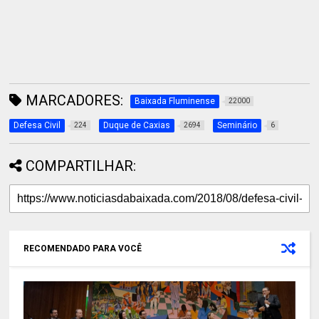
MARCADORES:
Baixada Fluminense
22000
Defesa Civil
Duque de Caxias
Seminário
224
2694
6
COMPARTILHAR:
RECOMENDADO PARA VOCÊ