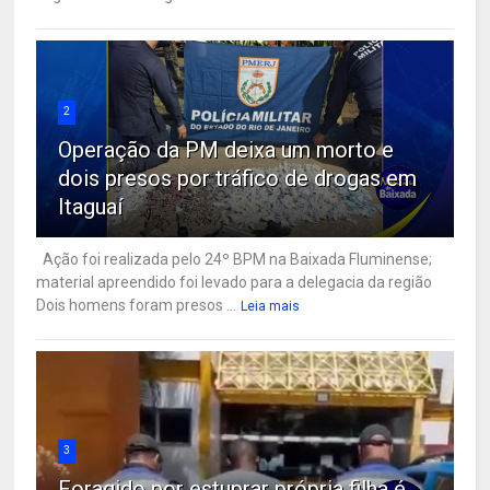
2
Operação da PM deixa um morto e
dois presos por tráfico de drogas em
Itaguaí
Ação foi realizada pelo 24º BPM na Baixada Fluminense;
material apreendido foi levado para a delegacia da região
Dois homens foram presos ...
Leia mais
3
Foragido por estuprar própria filha é