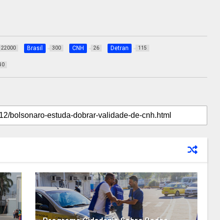
Brasil
CNH
Detran
22000
300
26
115
40