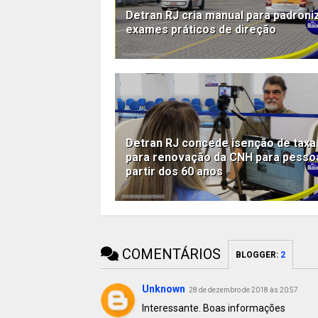
Detran RJ cria manual para padroni
exames práticos de direção
Detran RJ concede isenção de taxa
para renovação da CNH para pesso
partir dos 60 anos
COMENTÁRIOS
BLOGGER
:
2
Unknown
28 de dezembro de 2018 às 20:57
Interessante. Boas informações