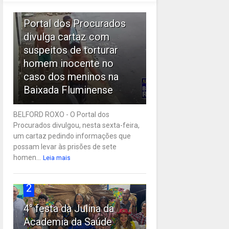
1
Portal dos Procurados
divulga cartaz com
suspeitos de torturar
homem inocente no
caso dos meninos na
Baixada Fluminense
BELFORD ROXO - O Portal dos
Procurados divulgou, nesta sexta-feira,
um cartaz pedindo informações que
possam levar às prisões de sete
homen...
Leia mais
2
4° festa da Julina da
Academia da Saúde