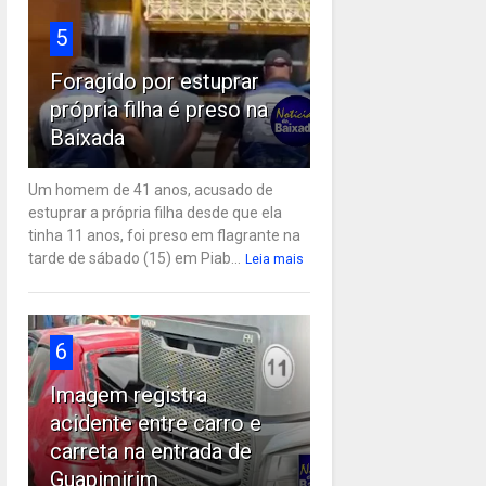
5
Foragido por estuprar
própria filha é preso na
Baixada
Um homem de 41 anos, acusado de
estuprar a própria filha desde que ela
tinha 11 anos, foi preso em flagrante na
tarde de sábado (15) em Piab...
Leia mais
6
Imagem registra
acidente entre carro e
carreta na entrada de
Guapimirim