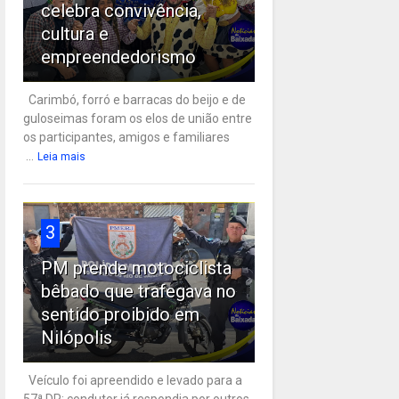
celebra convivência,
cultura e
empreendedorismo
Carimbó, forró e barracas do beijo e de
guloseimas foram os elos de união entre
os participantes, amigos e familiares
...
Leia mais
3
PM prende motociclista
bêbado que trafegava no
sentido proibido em
Nilópolis
Veículo foi apreendido e levado para a