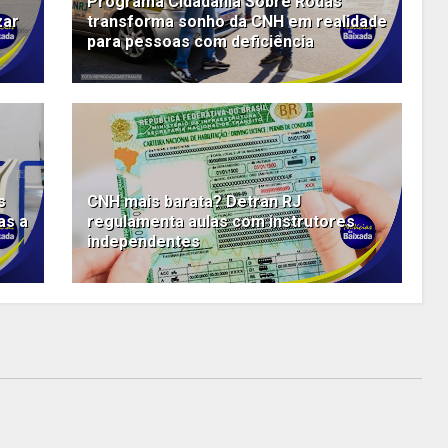
Programa Cidadania Sobre Rodas
zar
transforma sonho da CNH em realidade
para pessoas com deficiência
s
CNH mais barata? Detran RJ
as a
regulamenta aulas com instrutores
independentes