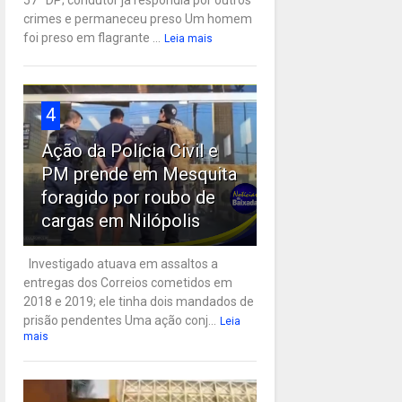
57ª DP; condutor já respondia por outros
crimes e permaneceu preso Um homem
foi preso em flagrante ...
Leia mais
4
Ação da Polícia Civil e
PM prende em Mesquita
foragido por roubo de
cargas em Nilópolis
Investigado atuava em assaltos a
entregas dos Correios cometidos em
2018 e 2019; ele tinha dois mandados de
prisão pendentes Uma ação conj...
Leia
mais