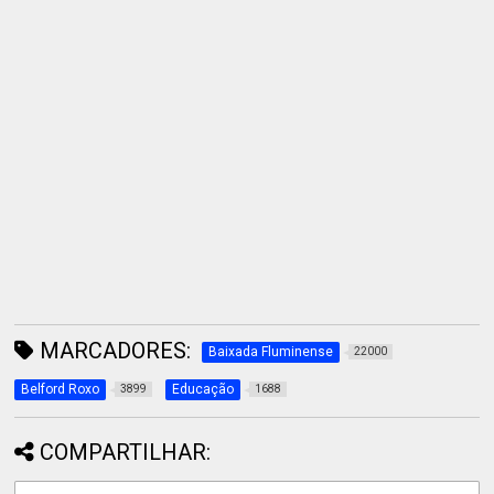
MARCADORES:
Baixada Fluminense
22000
Belford Roxo
Educação
3899
1688
COMPARTILHAR: