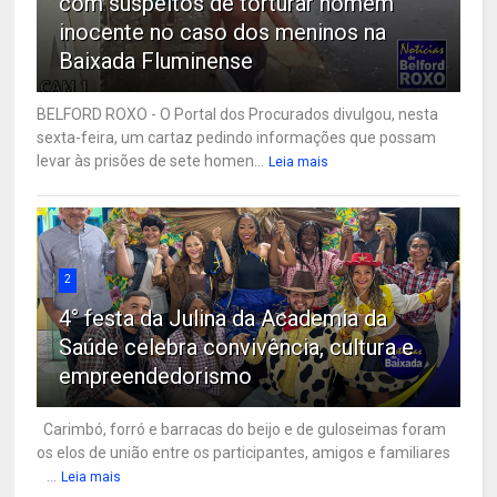
com suspeitos de torturar homem
inocente no caso dos meninos na
Baixada Fluminense
BELFORD ROXO - O Portal dos Procurados divulgou, nesta
sexta-feira, um cartaz pedindo informações que possam
levar às prisões de sete homen...
Leia mais
2
4° festa da Julina da Academia da
Saúde celebra convivência, cultura e
empreendedorismo
Carimbó, forró e barracas do beijo e de guloseimas foram
os elos de união entre os participantes, amigos e familiares
...
Leia mais