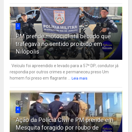
3
PM prende motociclista bêbado que
trafegava no sentido proibido em
Nilópolis
Veículo foi apreendido e levado para a 57ª DP; condutor já
respondia por outros crimes e permaneceu preso Um
homem foi preso em flagrante ...
Leia mais
4
Ação da Polícia Civil e PM prende em
Mesquita foragido por roubo de