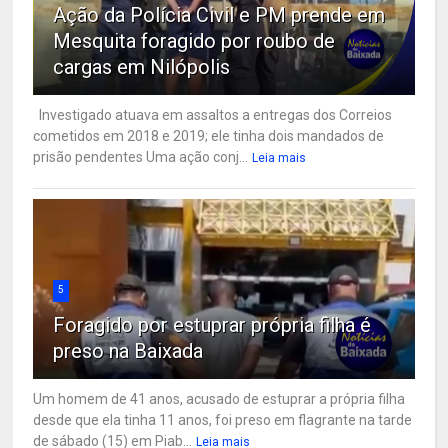
Ação da Polícia Civil e PM prende em
Mesquita foragido por roubo de
cargas em Nilópolis
Investigado atuava em assaltos a entregas dos Correios
cometidos em 2018 e 2019; ele tinha dois mandados de
prisão pendentes Uma ação conj...
Leia mais
5
Foragido por estuprar própria filha é
preso na Baixada
Um homem de 41 anos, acusado de estuprar a própria filha
desde que ela tinha 11 anos, foi preso em flagrante na tarde
de sábado (15) em Piab...
Leia mais