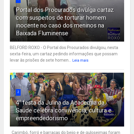
Portal dos Procurados divulga cartaz
com suspeitos de torturar homem
inocente no caso dos meninos na
Baixada Fluminense
BELFORD ROXO - O Portal dos Procurados divulgou, nesta
sexta-feira, um cartaz pedindo informações que possam
levar às prisões de sete homen...
Leia mais
2
4° festa da Julina da Academia da
Saúde celebra convivência, cultura e
empreendedorismo
Carimbó, forró e barracas do beijo e de guloseimas foram