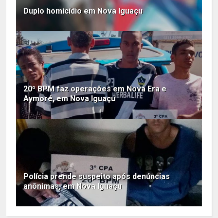
Duplo homicídio em Nova Iguaçu
20º BPM faz operações em Nova Era e
Aymoré, em Nova Iguaçu
Polícia prende suspeito após denúncias
anônimas, em Nova Iguaçu