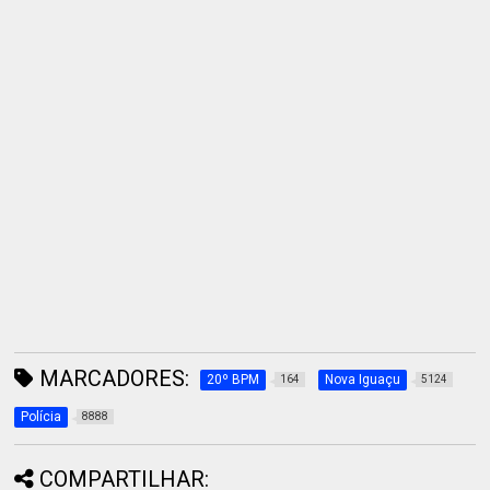
MARCADORES:
20º BPM
Nova Iguaçu
164
5124
Polícia
8888
COMPARTILHAR: