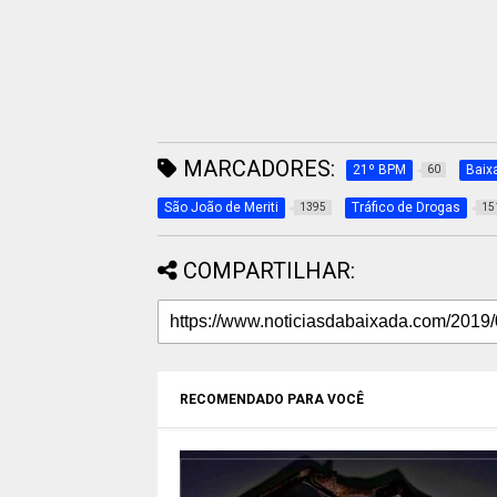
MARCADORES:
21º BPM
Baix
60
São João de Meriti
Tráfico de Drogas
1395
15
COMPARTILHAR:
RECOMENDADO PARA VOCÊ