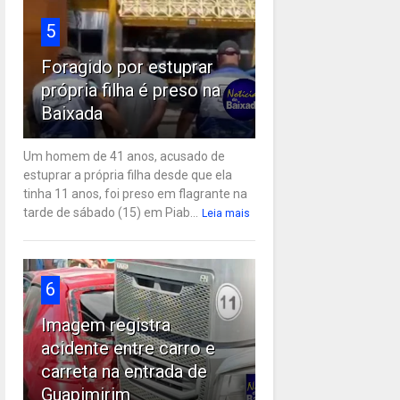
5
Foragido por estuprar
própria filha é preso na
Baixada
Um homem de 41 anos, acusado de
estuprar a própria filha desde que ela
tinha 11 anos, foi preso em flagrante na
tarde de sábado (15) em Piab...
Leia mais
6
Imagem registra
acidente entre carro e
carreta na entrada de
Guapimirim