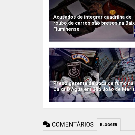
Acusados de integrar quadrilha de
roubo de carros são presos na Bai
Fluminense
Preso gerente de boca de fumo na
Caixa D'Água em São João de Merit
COMENTÁRIOS
BLOGGER