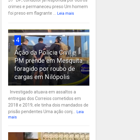
57ª DP; condutor já respondia por outros
crimes e permaneceu preso Um homem
foi preso em flagrante ...
Leia mais
4
Ação da Polícia Civil e
PM prende em Mesquita
foragido por roubo de
cargas em Nilópolis
Investigado atuava em assaltos a
entregas dos Correios cometidos em
2018 e 2019; ele tinha dois mandados de
prisão pendentes Uma ação conj...
Leia
mais