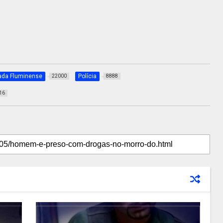
ada Fluminense
Polícia
22000
8888
16