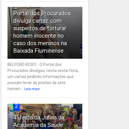
1
Portal dos Procurados
divulga cartaz com
suspeitos de torturar
homem inocente no
caso dos meninos na
Baixada Fluminense
BELFORD ROXO - O Portal dos
Procurados divulgou, nesta sexta-feira,
um cartaz pedindo informações que
possam levar às prisões de sete
homen...
Leia mais
2
4° festa da Julina da
Academia da Saúde