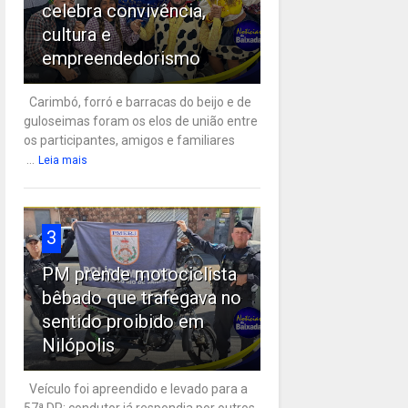
celebra convivência,
cultura e
empreendedorismo
Carimbó, forró e barracas do beijo e de
guloseimas foram os elos de união entre
os participantes, amigos e familiares
...
Leia mais
3
PM prende motociclista
bêbado que trafegava no
sentido proibido em
Nilópolis
Veículo foi apreendido e levado para a