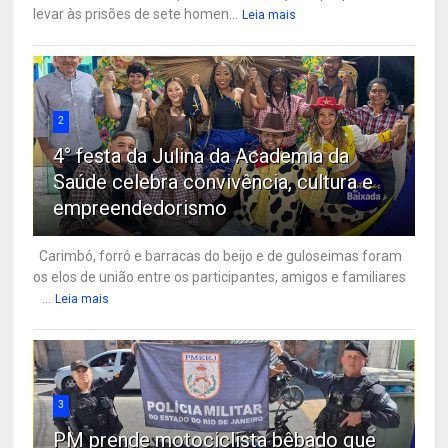
levar às prisões de sete homen...
Leia mais
2
4° festa da Julina da Academia da
Saúde celebra convivência, cultura e
empreendedorismo
Carimbó, forró e barracas do beijo e de guloseimas foram
os elos de união entre os participantes, amigos e familiares
...
Leia mais
3
PM prende motociclista bêbado que