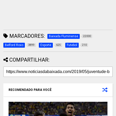
MARCADORES:
Baixada Fluminense
22000
Belford Roxo
Esporte
Futebol
3899
625
210
COMPARTILHAR:
RECOMENDADO PARA VOCÊ