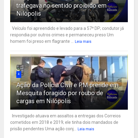
trafegava no sentido proibido em
Nilópolis
Veículo foi apreendido e levado para a 57ª DP; condutor já
respondia por outros crimes e permaneceu preso Um
homem foi preso em flagrante ...
Leia mais
4
Ação da Polícia Civil e PM prende em
Mesquita foragido por roubo de
cargas em Nilópolis
Investigado atuava em assaltos a entregas dos Correios
cometidos em 2018 e 2019; ele tinha dois mandados de
prisão pendentes Uma ação conj...
Leia mais