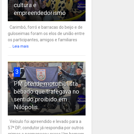
cultura e
empreendedorismo
Carimbó, forró e barracas do beijo e de
guloseimas foram os elos de união entre
os participantes, amigos e familiares
...
Leia mais
3
PM prende motociclista
bêbado que trafegava no
sentido proibido em
Nilópolis
Veículo foi apreendido e levado para a
57ª DP; condutor já respondia por outros