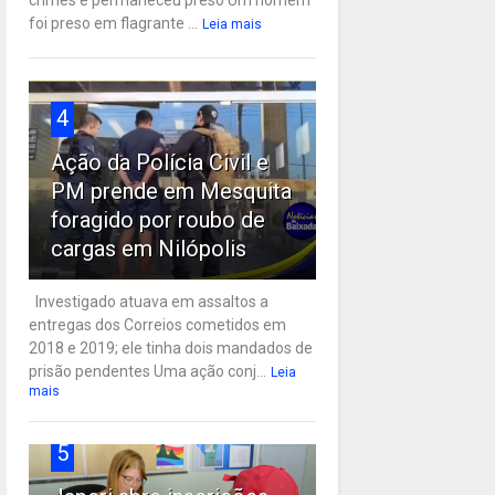
crimes e permaneceu preso Um homem
foi preso em flagrante ...
Leia mais
4
Ação da Polícia Civil e
PM prende em Mesquita
foragido por roubo de
cargas em Nilópolis
Investigado atuava em assaltos a
entregas dos Correios cometidos em
2018 e 2019; ele tinha dois mandados de
prisão pendentes Uma ação conj...
Leia
mais
5