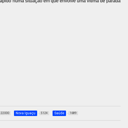
r rápido numa situação em que envolve uma vítima de parada
Nova Iguaçu
Saúde
22000
5124
1689