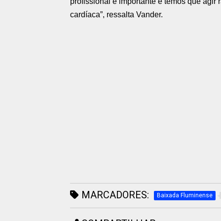
profissional é importante e temos que agi
cardíaca”, ressalta Vander.
MARCADORES:
Baixada Fluminense