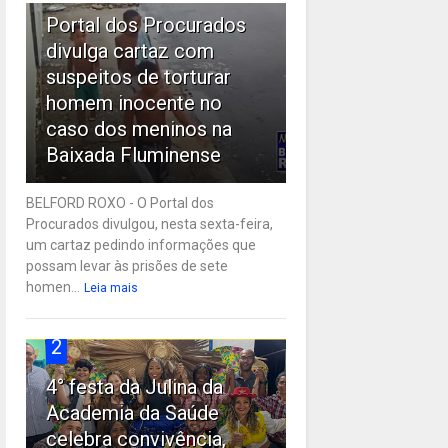
Portal dos Procurados
divulga cartaz com
suspeitos de torturar
homem inocente no
caso dos meninos na
Baixada Fluminense
BELFORD ROXO - O Portal dos
Procurados divulgou, nesta sexta-feira,
um cartaz pedindo informações que
possam levar às prisões de sete
homen...
Leia mais
2
4° festa da Julina da
Academia da Saúde
celebra convivência,