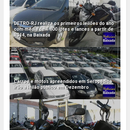
DETRO-RJ realiza os primeiros leilões do ano
com média de 1.800 lotes e lances a partir de
R$14, na Baixada
Carros e motos apreendidos em Seropédica
irão a leilão público em Dezembro