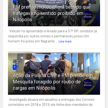
PM prende motociclista bêbado que
trafegava no sentido proibido em
Nilópolis
Veículo foi apreendido e levado para a 57ª DP; condutor já
respondia por outros crimes e permaneceu preso Um
homem foi preso em flagrante ...
Leia mais
4
Ação da Polícia Civil e PM prende em
Mesquita foragido por roubo de
cargas em Nilópolis
Investigado atuava em assaltos a entregas dos Correios
cometidos em 2018 e 2019; ele tinha dois mandados de