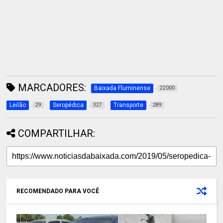
MARCADORES:
Baixada Fluminense
22000
Leilão
Seropédica
Transporte
29
327
289
COMPARTILHAR:
RECOMENDADO PARA VOCÊ