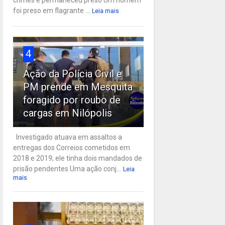
crimes e permaneceu preso Um homem
foi preso em flagrante ...
Leia mais
4
Ação da Polícia Civil e
PM prende em Mesquita
foragido por roubo de
cargas em Nilópolis
Investigado atuava em assaltos a
entregas dos Correios cometidos em
2018 e 2019; ele tinha dois mandados de
prisão pendentes Uma ação conj...
Leia
mais