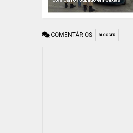
com carro roubado em Caxias
COMENTÁRIOS
BLOGGER