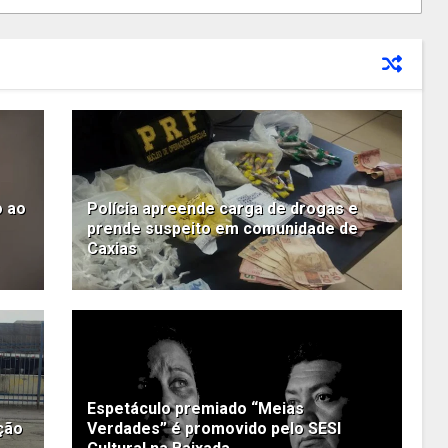
o ao
Polícia apreende carga de drogas e
prende suspeito em comunidade de
Caxias
Espetáculo premiado “Meias
ção
Verdades” é promovido pelo SESI