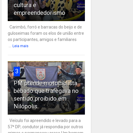
cultura e
empreendedorismo
Carimbó, forró e barracas do beijo e de
guloseimas foram os elos de união entre
os participantes, amigos e familiares
...
Leia mais
3
PM prende motociclista
bêbado que trafegava no
sentido proibido em
Nilópolis
Veículo foi apreendido e levado para a
57ª DP; condutor já respondia por outros