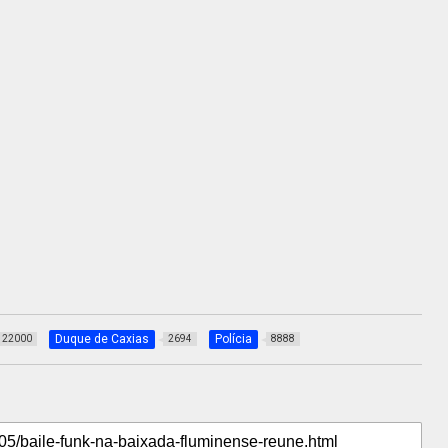
Duque de Caxias
Polícia
22000
2694
8888