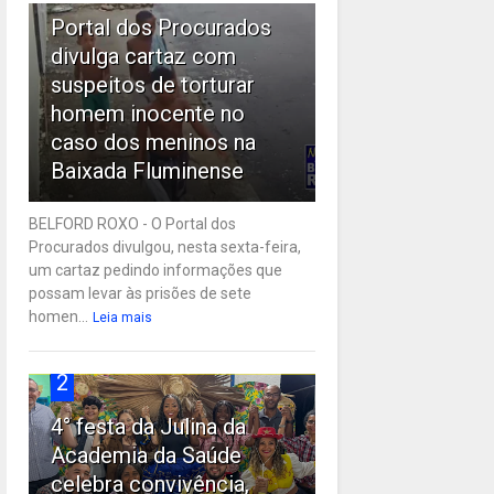
Portal dos Procurados
divulga cartaz com
suspeitos de torturar
homem inocente no
caso dos meninos na
Baixada Fluminense
BELFORD ROXO - O Portal dos
Procurados divulgou, nesta sexta-feira,
um cartaz pedindo informações que
possam levar às prisões de sete
homen...
Leia mais
2
4° festa da Julina da
Academia da Saúde
celebra convivência,