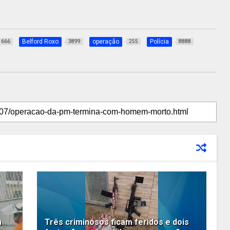
Belford Roxo
operação
Polícia
666
3899
255
8888
m
Três criminosos ficam feridos e dois