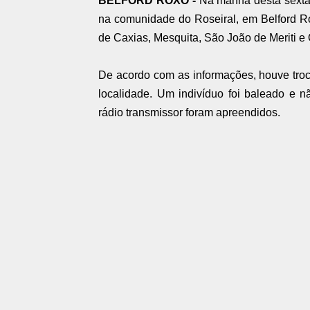
BELFORD ROXO -
Na manhã desta sexta-f
na comunidade do Roseiral, em Belford Ro
de Caxias, Mesquita, São João de Meriti 
De acordo com as informações, houve troca
localidade. Um indivíduo foi baleado e n
rádio transmissor foram apreendidos.