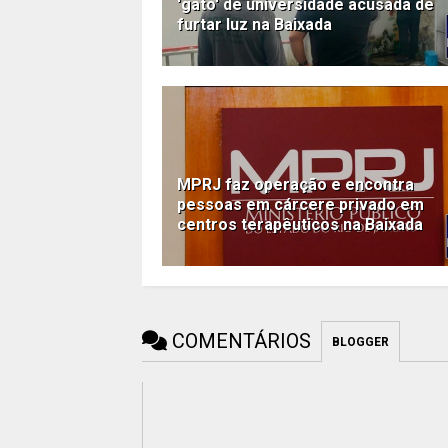
'gato' de universidade acusada de
furtar luz na Baixada
MPRJ faz operação e encontra
pessoas em cárcere privado em
centros terapêuticos na Baixada
COMENTÁRIOS
BLOGGER