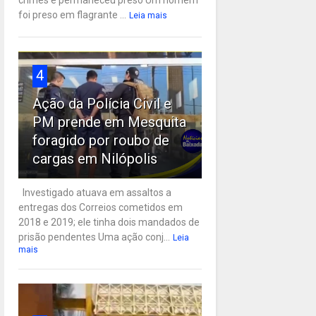
crimes e permaneceu preso Um homem
foi preso em flagrante ...
Leia mais
4
Ação da Polícia Civil e
PM prende em Mesquita
foragido por roubo de
cargas em Nilópolis
Investigado atuava em assaltos a
entregas dos Correios cometidos em
2018 e 2019; ele tinha dois mandados de
prisão pendentes Uma ação conj...
Leia
mais