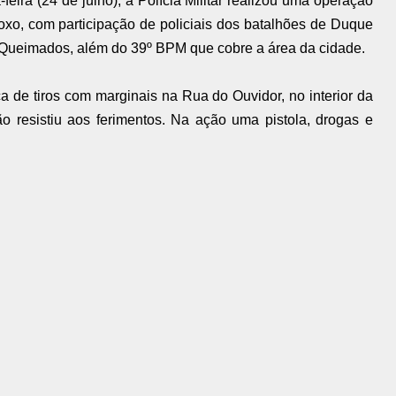
eira (24 de julho), a Polícia Militar realizou uma operação
xo, com participação de policiais dos batalhões de Duque
e Queimados, além do 39º BPM que cobre a área da cidade.
 de tiros com marginais na Rua do Ouvidor, no interior da
ão resistiu aos ferimentos. Na ação uma pistola, drogas e