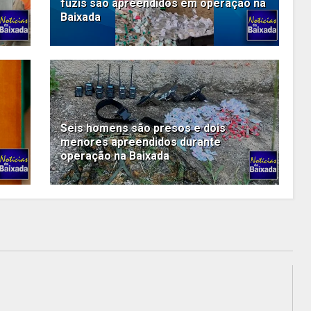
fuzis são apreendidos em operação na
Baixada
Seis homens são presos e dois
menores apreendidos durante
operação na Baixada