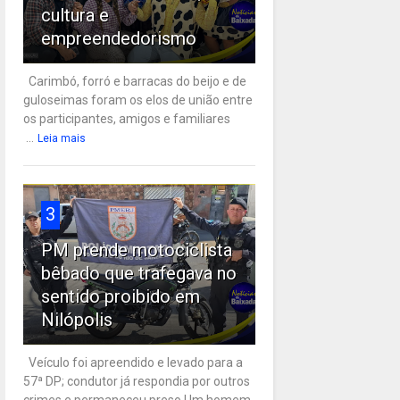
cultura e
empreendedorismo
Carimbó, forró e barracas do beijo e de
guloseimas foram os elos de união entre
os participantes, amigos e familiares
...
Leia mais
3
PM prende motociclista
bêbado que trafegava no
sentido proibido em
Nilópolis
Veículo foi apreendido e levado para a
57ª DP; condutor já respondia por outros