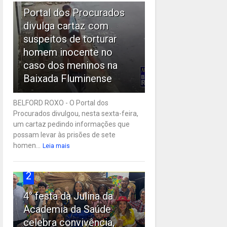
Portal dos Procurados
divulga cartaz com
suspeitos de torturar
homem inocente no
caso dos meninos na
Baixada Fluminense
BELFORD ROXO - O Portal dos
Procurados divulgou, nesta sexta-feira,
um cartaz pedindo informações que
possam levar às prisões de sete
homen...
Leia mais
2
4° festa da Julina da
Academia da Saúde
celebra convivência,