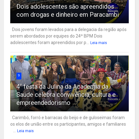
Dois adolescentes são apreendidos
com drogas e dinheiro em Paracambi
Dois jovens foram levados para a delegacia da região após
serem abordados por equipes do 24º BPM Dois
adolescentes foram apreendidos por p...
Leia mais
9
4° festa da Julina da Academia da
Saúde celebra convivência, cultura e
empreendedorismo
Carimbó, forró e barracas do beijo e de guloseimas foram
os elos de união entre os participantes, amigos e familiares
...
Leia mais