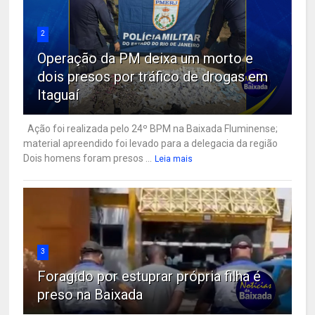
2
Operação da PM deixa um morto e
dois presos por tráfico de drogas em
Itaguaí
Ação foi realizada pelo 24º BPM na Baixada Fluminense;
material apreendido foi levado para a delegacia da região
Dois homens foram presos ...
Leia mais
3
Foragido por estuprar própria filha é
preso na Baixada