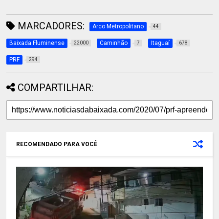
MARCADORES:
Arco Metropolitano
44
Baixada Fluminense
Caminhão
Itaguaí
22000
7
678
PRF
294
COMPARTILHAR:
RECOMENDADO PARA VOCÊ