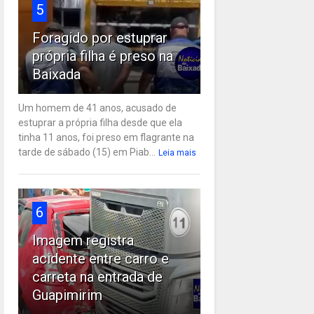
5
Foragido por estuprar
própria filha é preso na
Baixada
Um homem de 41 anos, acusado de
estuprar a própria filha desde que ela
tinha 11 anos, foi preso em flagrante na
tarde de sábado (15) em Piab...
Leia mais
6
Imagem registra
acidente entre carro e
carreta na entrada de
Guapimirim