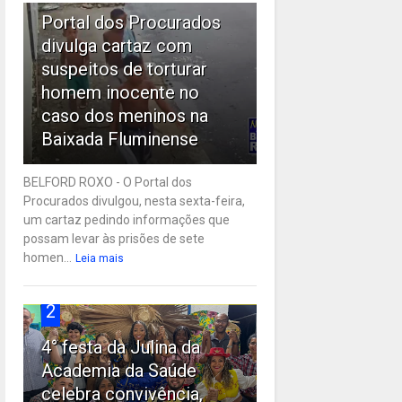
Portal dos Procurados
divulga cartaz com
suspeitos de torturar
homem inocente no
caso dos meninos na
Baixada Fluminense
BELFORD ROXO - O Portal dos
Procurados divulgou, nesta sexta-feira,
um cartaz pedindo informações que
possam levar às prisões de sete
homen...
Leia mais
2
4° festa da Julina da
Academia da Saúde
celebra convivência,