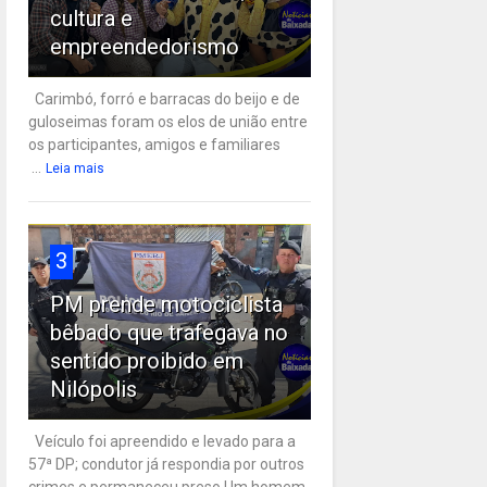
cultura e
empreendedorismo
Carimbó, forró e barracas do beijo e de
guloseimas foram os elos de união entre
os participantes, amigos e familiares
...
Leia mais
3
PM prende motociclista
bêbado que trafegava no
sentido proibido em
Nilópolis
Veículo foi apreendido e levado para a
57ª DP; condutor já respondia por outros