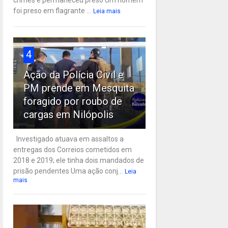
crimes e permaneceu preso Um homem
foi preso em flagrante ...
Leia mais
4
Ação da Polícia Civil e
PM prende em Mesquita
foragido por roubo de
cargas em Nilópolis
Investigado atuava em assaltos a
entregas dos Correios cometidos em
2018 e 2019; ele tinha dois mandados de
prisão pendentes Uma ação conj...
Leia
mais