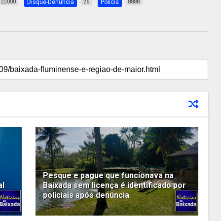
Disque-Denúncia
Polícia
22000
26
8888
Pesque e pague que funcionava na
al
Baixada sem licença é identificado por
policiais após denúncia