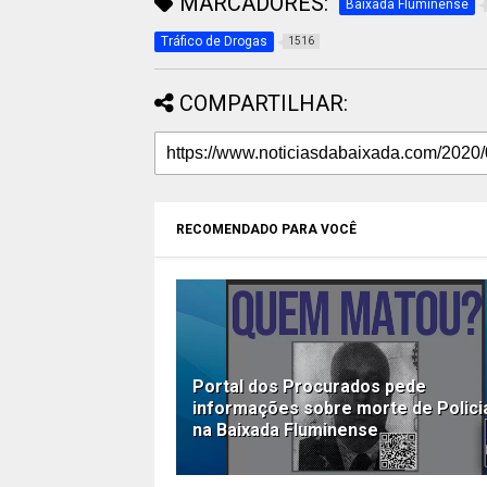
MARCADORES:
Baixada Fluminense
Tráfico de Drogas
1516
COMPARTILHAR:
RECOMENDADO PARA VOCÊ
Portal dos Procurados pede
informações sobre morte de Polici
na Baixada Fluminense