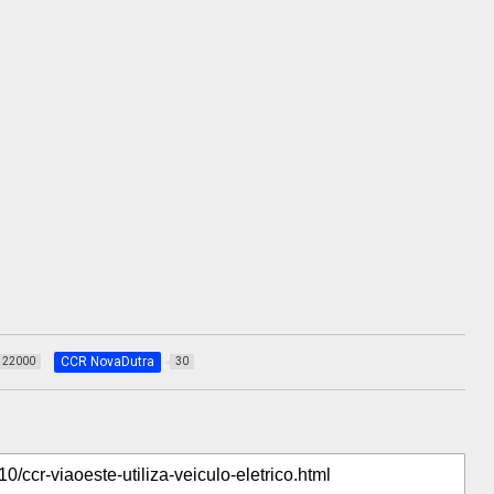
CCR NovaDutra
22000
30