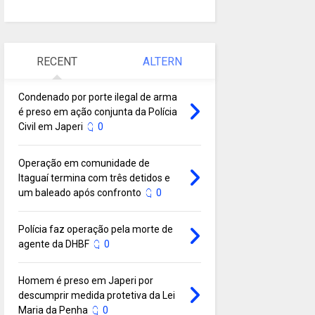
RECENT
ALTERN
Condenado por porte ilegal de arma
é preso em ação conjunta da Polícia
Civil em Japeri
0
Operação em comunidade de
Itaguaí termina com três detidos e
um baleado após confronto
0
Polícia faz operação pela morte de
agente da DHBF
0
Homem é preso em Japeri por
descumprir medida protetiva da Lei
Maria da Penha
0