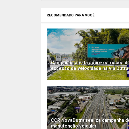
RECOMENDADO PARA VOCÊ
Campanha alerta sobre os riscos d
excesso de velocidade na via Dutra
CCR NovaDutra realiza campanha d
manutenção veicular