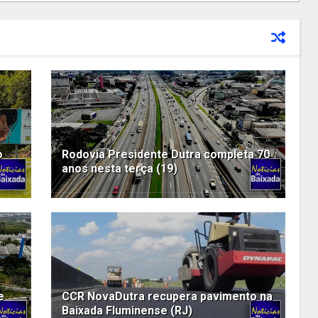
o
Rodovia Presidente Dutra completa 70
anos nesta terça (19)
e
CCR NovaDutra recupera pavimento na
Baixada Fluminense (RJ)