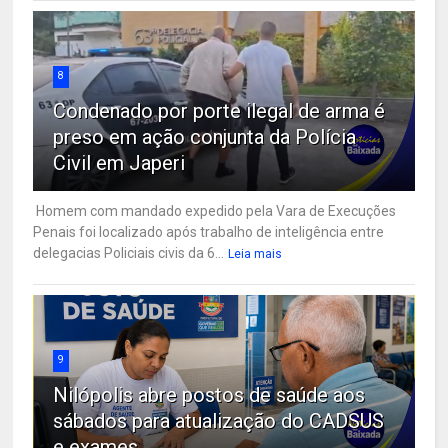
8
Condenado por porte ilegal de arma é
preso em ação conjunta da Polícia
Civil em Japeri
Homem com mandado expedido pela Vara de Execuções
Penais foi localizado após trabalho de inteligência entre
delegacias Policiais civis da 6...
Leia mais
9
Nilópolis abre postos de saúde aos
sábados para atualização do CADSUS
e exames