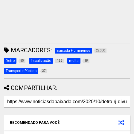
MARCADORES:
Baixada Fluminense
22000
Detro
fiscalização
multa
55
126
18
Transporte Público
27
COMPARTILHAR:
RECOMENDADO PARA VOCÊ