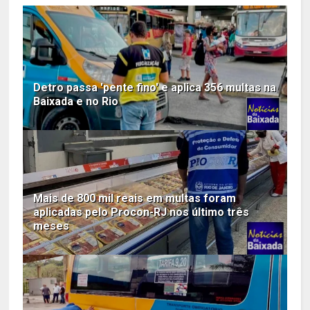
Detro passa 'pente fino' e aplica 356 multas na
Baixada e no Rio
Mais de 800 mil reais em multas foram
aplicadas pelo Procon-RJ nos último três
meses