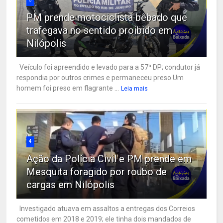
PM prende motociclista bêbado que
trafegava no sentido proibido em
Nilópolis
Veículo foi apreendido e levado para a 57ª DP; condutor já
respondia por outros crimes e permaneceu preso Um
homem foi preso em flagrante ...
Leia mais
4
Ação da Polícia Civil e PM prende em
Mesquita foragido por roubo de
cargas em Nilópolis
Investigado atuava em assaltos a entregas dos Correios
cometidos em 2018 e 2019; ele tinha dois mandados de