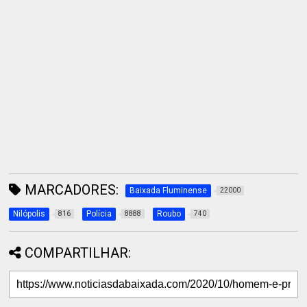
MARCADORES:
Baixada Fluminense
22000
Nilópolis
Polícia
Roubo
816
8888
740
COMPARTILHAR: