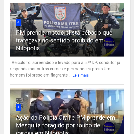
3
PM prende motociclista bêbado que
trafegava no sentido proibido em
Nilópolis
Veículo foi apreendido e levado para a 57ª DP; condutor já
respondia por outros crimes e permaneceu preso Um
homem foi preso em flagrante ...
Leia mais
4
Ação da Polícia Civil e PM prende em
Mesquita foragido por roubo de
cargas em Nilópolis