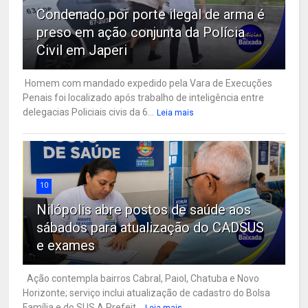
Condenado por porte ilegal de arma é
preso em ação conjunta da Polícia
Civil em Japeri
Homem com mandado expedido pela Vara de Execuções
Penais foi localizado após trabalho de inteligência entre
delegacias Policiais civis da 6...
Leia mais
10
Nilópolis abre postos de saúde aos
sábados para atualização do CADSUS
e exames
Ação contempla bairros Cabral, Paiol, Chatuba e Novo
Horizonte; serviço inclui atualização de cadastro do Bolsa
Família e do SUS A Prefeit...