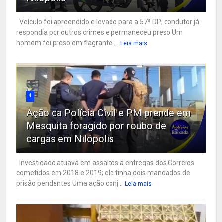
Veículo foi apreendido e levado para a 57ª DP; condutor já
respondia por outros crimes e permaneceu preso Um
homem foi preso em flagrante ...
Leia mais
4
Ação da Polícia Civil e PM prende em
Mesquita foragido por roubo de
cargas em Nilópolis
Investigado atuava em assaltos a entregas dos Correios
cometidos em 2018 e 2019; ele tinha dois mandados de
prisão pendentes Uma ação conj...
Leia mais