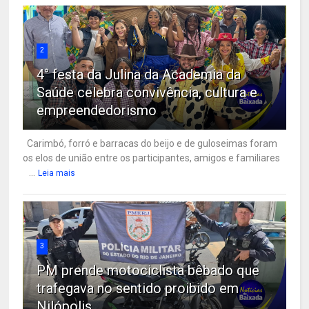
2
4° festa da Julina da Academia da
Saúde celebra convivência, cultura e
empreendedorismo
Carimbó, forró e barracas do beijo e de guloseimas foram
os elos de união entre os participantes, amigos e familiares
...
Leia mais
3
PM prende motociclista bêbado que
trafegava no sentido proibido em
Nilópolis