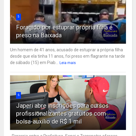
5
Foragido por estuprar própria filha é
preso na Baixada
Um homem de 41 anos, acusado de estuprar a própria filha
desde que ela tinha 11 anos, foi preso em flagrante na tarde
de sábado (15) em Piab...
Leia mais
6
Japeri abre inscrições para cursos
profissionalizantes gratuitos com
bolsa-auxílio de R$ 1 mil
Parceria entre a Prefeitura, Senai e Transpetro oferece