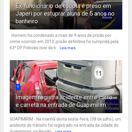
Ex-funcionário de escola é preso em
Japeri por estuprar aluna de 5 anos no
banheiro
Homem foi condenado a mais de 9 anos de prisão por
crime ocorrido em 2013; prisão definitiva foi cumprida pela
63ª DP Policiais civis da 6...
Leia mais
9
Imagem registra acidente entre carro
e carreta na entrada de Guapimirim
GUAPIMIRIM - Na manhã desta sexta-feira, (08 de julho), um
acidente de trânsito foi registrado na entrada da cidade de
Guapimirim, na Região...
Leia mais