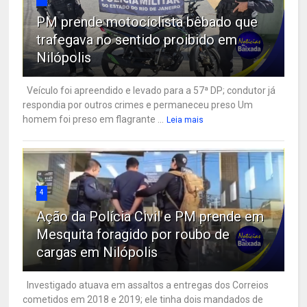
PM prende motociclista bêbado que
trafegava no sentido proibido em
Nilópolis
Veículo foi apreendido e levado para a 57ª DP; condutor já
respondia por outros crimes e permaneceu preso Um
homem foi preso em flagrante ...
Leia mais
4
Ação da Polícia Civil e PM prende em
Mesquita foragido por roubo de
cargas em Nilópolis
Investigado atuava em assaltos a entregas dos Correios
cometidos em 2018 e 2019; ele tinha dois mandados de