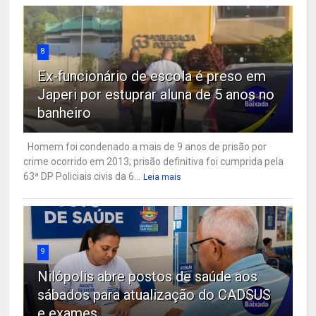
8
Ex-funcionário de escola é preso em
Japeri por estuprar aluna de 5 anos no
banheiro
Homem foi condenado a mais de 9 anos de prisão por
crime ocorrido em 2013; prisão definitiva foi cumprida pela
63ª DP Policiais civis da 6...
Leia mais
9
Nilópolis abre postos de saúde aos
sábados para atualização do CADSUS
e exames