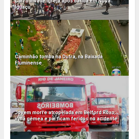
Carro invade igreja após batida em Nova
Iguaçu
Caminhão tomba na Dutra, na Baixada
Fluminense
Jovem morre atropelada em Belford Roxo;
irmã gêmea e pai ficam feridos no acidente