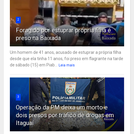
2
Foragido por estuprar própria filha é
preso na Baixada
Um homem de 41 anos, acusado de estuprar a própria filha
desde que ela tinha 11 anos, foi preso em flagrante na tarde
de sábado (15) em Piab...
Leia mais
3
Operação da PM deixa um morto e
dois presos por tráfico de drogas em
Itaguaí