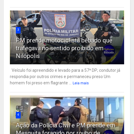
3
PM prende motociclista bêbado que
trafegava no sentido proibido em
Nilópolis
Veículo foi apreendido e levado para a 57ª DP; condutor já
respondia por outros crimes e permaneceu preso Um
homem foi preso em flagrante ...
Leia mais
4
Ação da Polícia Civil e PM prende em
Mesquita foragido por roubo de