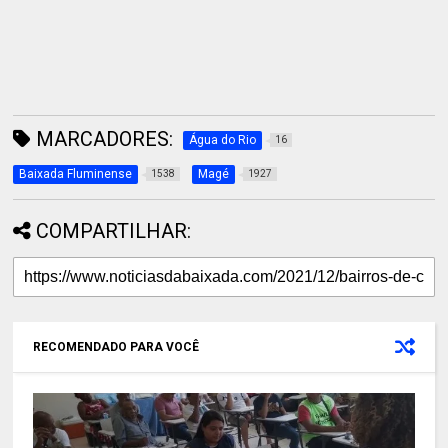
MARCADORES:
Água do Rio
16
Baixada Fluminense
Magé
1538
1927
COMPARTILHAR:
RECOMENDADO PARA VOCÊ