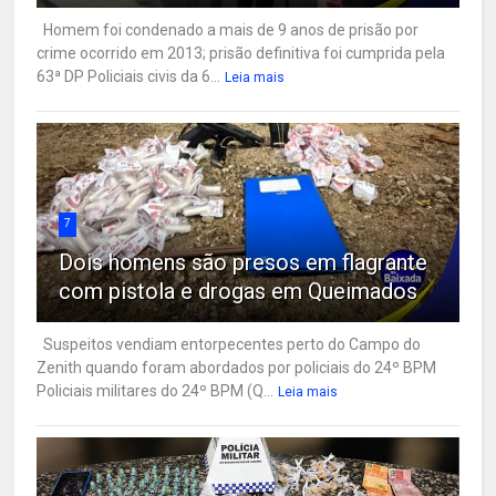
Homem foi condenado a mais de 9 anos de prisão por
crime ocorrido em 2013; prisão definitiva foi cumprida pela
63ª DP Policiais civis da 6...
Leia mais
7
Dois homens são presos em flagrante
com pistola e drogas em Queimados
Suspeitos vendiam entorpecentes perto do Campo do
Zenith quando foram abordados por policiais do 24º BPM
Policiais militares do 24º BPM (Q...
Leia mais