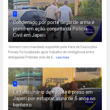
5
Condenado por porte ilegal de arma é
preso em ação conjunta da Polícia
Civil em Japeri
Homem com mandado expedido pela Vara de Execuções
Penais foi localizado após trabalho de inteligência entre
delegacias Policiais civis da 6...
Leia mais
6
Ex-funcionário de escola é preso em
Japeri por estuprar aluna de 5 anos no
banheiro