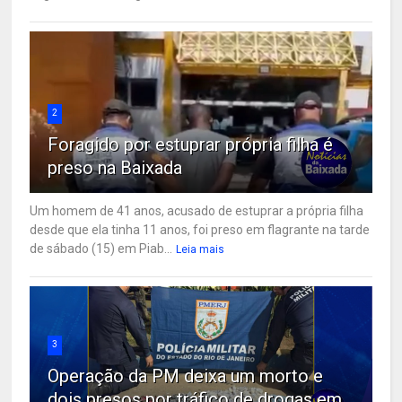
2
Foragido por estuprar própria filha é
preso na Baixada
Um homem de 41 anos, acusado de estuprar a própria filha
desde que ela tinha 11 anos, foi preso em flagrante na tarde
de sábado (15) em Piab...
Leia mais
3
Operação da PM deixa um morto e
dois presos por tráfico de drogas em