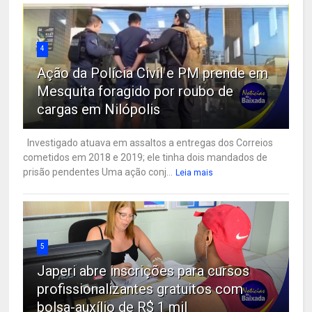
4
Ação da Polícia Civil e PM prende em
Mesquita foragido por roubo de
cargas em Nilópolis
Investigado atuava em assaltos a entregas dos Correios
cometidos em 2018 e 2019; ele tinha dois mandados de
prisão pendentes Uma ação conj...
Leia mais
5
Japeri abre inscrições para cursos
profissionalizantes gratuitos com
bolsa-auxílio de R$ 1 mil