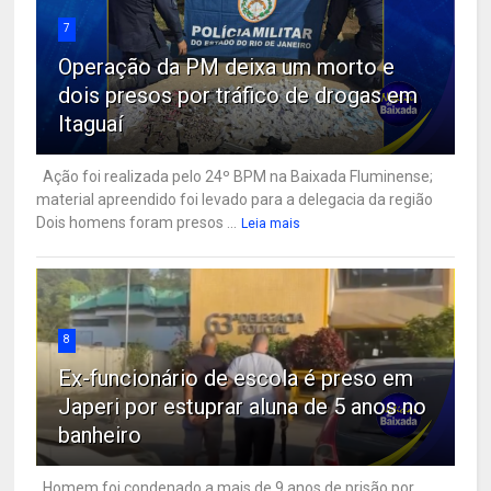
7
Operação da PM deixa um morto e
dois presos por tráfico de drogas em
Itaguaí
Ação foi realizada pelo 24º BPM na Baixada Fluminense;
material apreendido foi levado para a delegacia da região
Dois homens foram presos ...
Leia mais
8
Ex-funcionário de escola é preso em
Japeri por estuprar aluna de 5 anos no
banheiro
Homem foi condenado a mais de 9 anos de prisão por