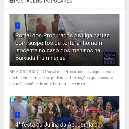
POSTAGENS POPULARES
1
Portal dos Procurados divulga cartaz
com suspeitos de torturar homem
inocente no caso dos meninos na
Baixada Fluminense
BELFORD ROXO - O Portal dos Procurados divulgou, nesta
sexta-feira, um cartaz pedindo informações que possam
levar às prisões de sete homen...
Leia mais
2
4° festa da Julina da Academia da