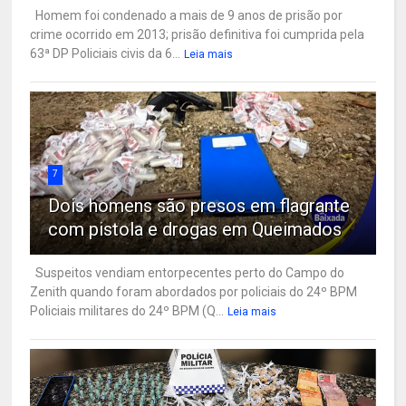
Homem foi condenado a mais de 9 anos de prisão por
crime ocorrido em 2013; prisão definitiva foi cumprida pela
63ª DP Policiais civis da 6...
Leia mais
7
Dois homens são presos em flagrante
com pistola e drogas em Queimados
Suspeitos vendiam entorpecentes perto do Campo do
Zenith quando foram abordados por policiais do 24º BPM
Policiais militares do 24º BPM (Q...
Leia mais