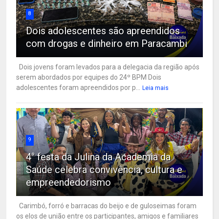
8
Dois adolescentes são apreendidos
com drogas e dinheiro em Paracambi
Dois jovens foram levados para a delegacia da região após
serem abordados por equipes do 24º BPM Dois
adolescentes foram apreendidos por p...
Leia mais
9
4° festa da Julina da Academia da
Saúde celebra convivência, cultura e
empreendedorismo
Carimbó, forró e barracas do beijo e de guloseimas foram
os elos de união entre os participantes, amigos e familiares