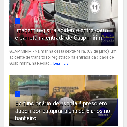
5
Imagem registra acidente entre carro
e carreta na entrada de Guapimirim
GUAPIMIRIM - Na manhã desta sexta-feira, (08 de julho), um
acidente de trânsito foi registrado na entrada da cidade de
Guapimirim, na Região...
Leia mais
6
Ex-funcionário de escola é preso em
Japeri por estuprar aluna de 5 anos no
banheiro