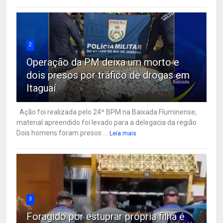
2
Operação da PM deixa um morto e
dois presos por tráfico de drogas em
Itaguaí
Ação foi realizada pelo 24º BPM na Baixada Fluminense;
material apreendido foi levado para a delegacia da região
Dois homens foram presos ...
Leia mais
3
Foragido por estuprar própria filha é