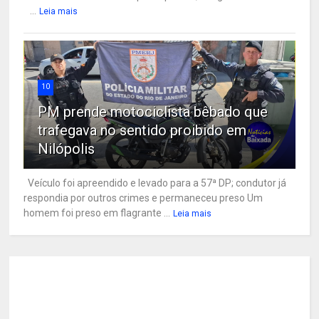
...
Leia mais
10
PM prende motociclista bêbado que
trafegava no sentido proibido em
Nilópolis
Veículo foi apreendido e levado para a 57ª DP; condutor já
respondia por outros crimes e permaneceu preso Um
homem foi preso em flagrante ...
Leia mais