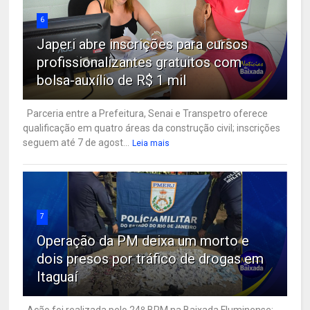
6
Japeri abre inscrições para cursos
profissionalizantes gratuitos com
bolsa-auxílio de R$ 1 mil
Parceria entre a Prefeitura, Senai e Transpetro oferece
qualificação em quatro áreas da construção civil; inscrições
seguem até 7 de agost...
Leia mais
7
Operação da PM deixa um morto e
dois presos por tráfico de drogas em
Itaguaí
Ação foi realizada pelo 24º BPM na Baixada Fluminense;