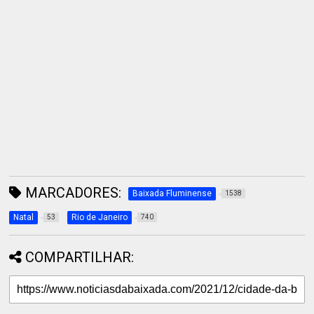
MARCADORES:
Baixada Fluminense
1538
Natal
Rio de Janeiro
53
740
COMPARTILHAR: