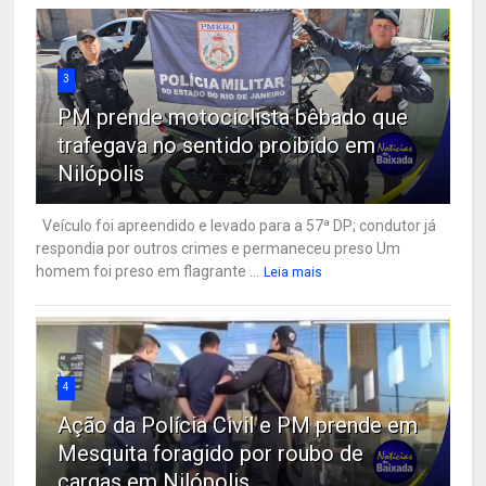
3
PM prende motociclista bêbado que
trafegava no sentido proibido em
Nilópolis
Veículo foi apreendido e levado para a 57ª DP; condutor já
respondia por outros crimes e permaneceu preso Um
homem foi preso em flagrante ...
Leia mais
4
Ação da Polícia Civil e PM prende em
Mesquita foragido por roubo de
cargas em Nilópolis