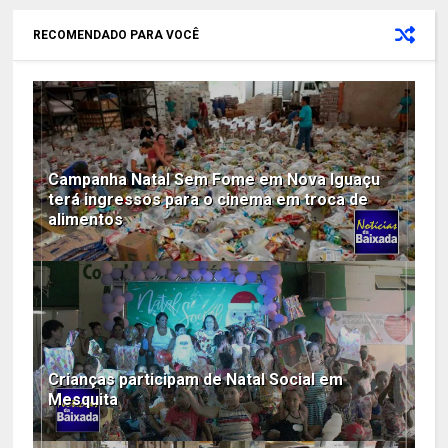
RECOMENDADO PARA VOCÊ
Campanha Natal Sem Fome em Nova Iguaçu
terá ingressos para o cinema em troca de
alimentos
Crianças participam de Natal Social em
Mesquita