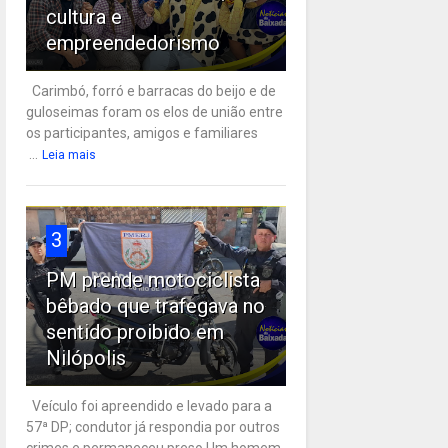
cultura e
empreendedorismo
Carimbó, forró e barracas do beijo e de
guloseimas foram os elos de união entre
os participantes, amigos e familiares
...
Leia mais
3
PM prende motociclista
bêbado que trafegava no
sentido proibido em
Nilópolis
Veículo foi apreendido e levado para a
57ª DP; condutor já respondia por outros