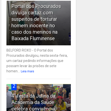
Portal dos Procurados
divulga cartaz com
suspeitos de torturar
homem inocente no
caso dos meninos na
Baixada Fluminense
BELFORD ROXO - O Portal dos
Procurados divulgou, nesta sexta-feira,
um cartaz pedindo informações que
possam levar às prisões de sete
homen...
Leia mais
2
4° festa da Julina da
Academia da Saúde
celebra convivência,