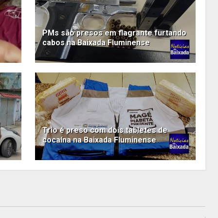
PMs são presos em flagrante furtando
cabos na Baixada Fluminense
Trio é preso com dois tabletes de
cocaína na Baixada Fluminense