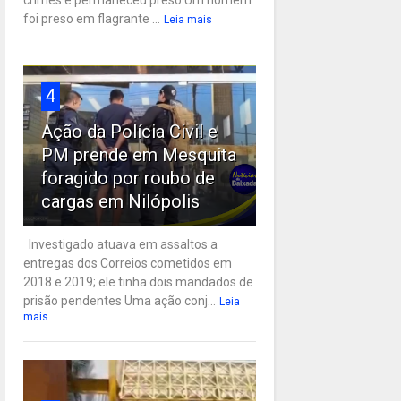
crimes e permaneceu preso Um homem
foi preso em flagrante ...
Leia mais
4
Ação da Polícia Civil e
PM prende em Mesquita
foragido por roubo de
cargas em Nilópolis
Investigado atuava em assaltos a
entregas dos Correios cometidos em
2018 e 2019; ele tinha dois mandados de
prisão pendentes Uma ação conj...
Leia
mais