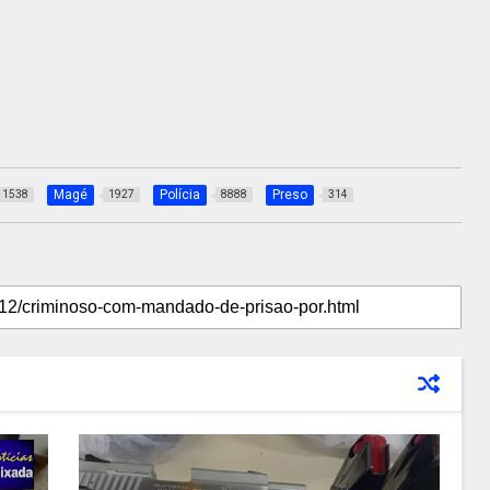
Magé
Polícia
Preso
1538
1927
8888
314