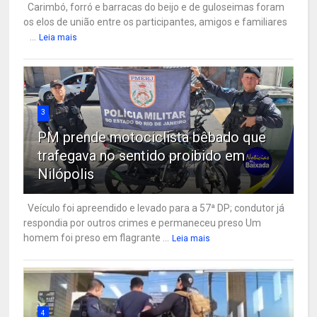
Carimbó, forró e barracas do beijo e de guloseimas foram
os elos de união entre os participantes, amigos e familiares
...
Leia mais
3
PM prende motociclista bêbado que
trafegava no sentido proibido em
Nilópolis
Veículo foi apreendido e levado para a 57ª DP; condutor já
respondia por outros crimes e permaneceu preso Um
homem foi preso em flagrante ...
Leia mais
4