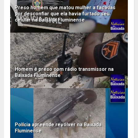
Preso homem que matou mulher a facadas
por desconfiar que ela havia furtado seu
celular na Baixada Fluminense
Homem é preso com rádio transmissor na
Baixada Fluminense
Polícia apreende revólver na Baixada
Fluminense