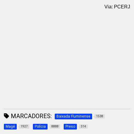
Via: PCERJ
MARCADORES:
Baixada Fluminense
1538
Magé
Polícia
Preso
1927
8888
314