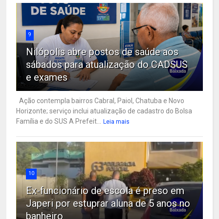
9
Nilópolis abre postos de saúde aos
sábados para atualização do CADSUS
e exames
Ação contempla bairros Cabral, Paiol, Chatuba e Novo
Horizonte; serviço inclui atualização de cadastro do Bolsa
Família e do SUS A Prefeit...
Leia mais
10
Ex-funcionário de escola é preso em
Japeri por estuprar aluna de 5 anos no
banheiro