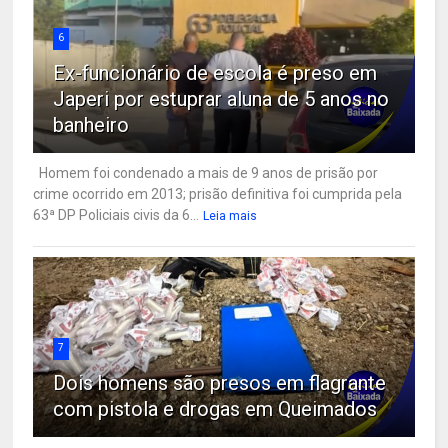
6
Ex-funcionário de escola é preso em
Japeri por estuprar aluna de 5 anos no
banheiro
Homem foi condenado a mais de 9 anos de prisão por
crime ocorrido em 2013; prisão definitiva foi cumprida pela
63ª DP Policiais civis da 6...
Leia mais
7
Dois homens são presos em flagrante
com pistola e drogas em Queimados