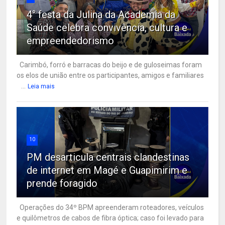
4° festa da Julina da Academia da
Saúde celebra convivência, cultura e
empreendedorismo
Carimbó, forró e barracas do beijo e de guloseimas foram
os elos de união entre os participantes, amigos e familiares
...
Leia mais
10
PM desarticula centrais clandestinas
de internet em Magé e Guapimirim e
prende foragido
Operações do 34º BPM apreenderam roteadores, veículos
e quilômetros de cabos de fibra óptica; caso foi levado para