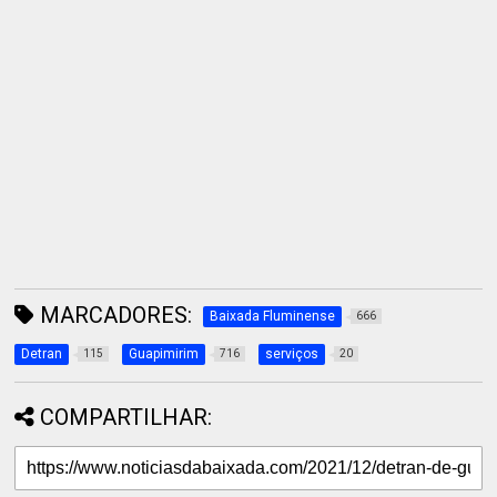
MARCADORES:
Baixada Fluminense
666
Detran
Guapimirim
serviços
115
716
20
COMPARTILHAR: