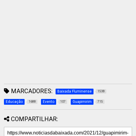
MARCADORES:
Baixada Fluminense
1538
Educação
Evento
Guapimirim
1688
107
715
COMPARTILHAR: